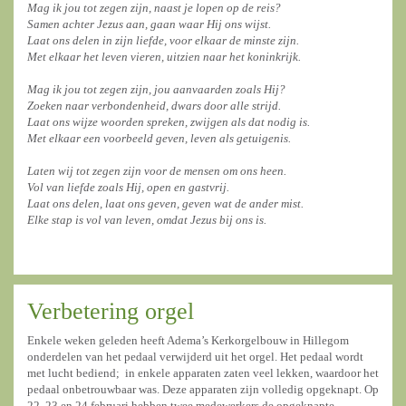
Mag ik jou tot zegen zijn, naast je lopen op de reis?
Samen achter Jezus aan, gaan waar Hij ons wijst.
Laat ons delen in zijn liefde, voor elkaar de minste zijn.
Met elkaar het leven vieren, uitzien naar het koninkrijk.
Mag ik jou tot zegen zijn, jou aanvaarden zoals Hij?
Zoeken naar verbondenheid, dwars door alle strijd.
Laat ons wijze woorden spreken, zwijgen als dat nodig is.
Met elkaar een voorbeeld geven, leven als getuigenis.
Laten wij tot zegen zijn voor de mensen om ons heen.
Vol van liefde zoals Hij, open en gastvrij.
Laat ons delen, laat ons geven, geven wat de ander mist.
Elke stap is vol van leven, omdat Jezus bij ons is.
Verbetering orgel
Enkele weken geleden heeft Adema’s Kerkorgelbouw in Hillegom
onderdelen van het pedaal verwijderd uit het orgel. Het pedaal wordt
met lucht bediend; in enkele apparaten zaten veel lekken, waardoor het
pedaal onbetrouwbaar was. Deze apparaten zijn volledig opgeknapt. Op
22, 23 en 24 februari hebben twee medewerkers de opgeknapte