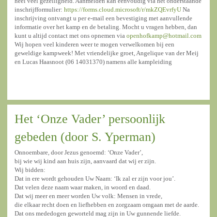
heel veel gezelligheid. Aanmelden kan eenvoudig via het onderstaande
inschrijfformulier:
https://forms.cloud.microsoft/r/mkZQEvrfyU
Na
inschrijving ontvangt u per e-mail een bevestiging met aanvullende
informatie over het kamp en de betaling. Mocht u vragen hebben, dan
kunt u altijd contact met ons opnemen via
openhofkamp@hotmail.com
Wij hopen veel kinderen weer te mogen verwelkomen bij een
geweldige kampweek! Met vriendelijke groet, Angelique van der Meij
en Lucas Haasnoot (06 14031370) namens alle kampleiding
Het ‘Onze Vader’ persoonlijk
gebeden (door S. Yperman)
Onnoembare, door Jezus genoemd: ‘Onze Vader’,
bij wie wij kind aan huis zijn, aanvaard dat wij er zijn.
Wij bidden:
Dat in ere wordt gehouden Uw Naam: ‘Ik zal er zijn voor jou’.
Dat velen deze naam waar maken, in woord en daad.
Dat wij meer en meer worden Uw volk: Mensen in vrede,
die elkaar recht doen en liefhebben en zorgzaam omgaan met de aarde.
Dat ons mededogen geworteld mag zijn in Uw gunnende liefde.