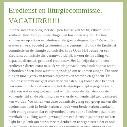
Eredienst en liturgiecommissie.
VACATURE!!!!!
In onze samenwerking met de Open Hof kijken we bij elkaar ‘in de
keuken’. Hoe doen jullie de dingen en hoe doen wij dat? En hoe
kunnen we op elkaar aansluiten en de goede dingen doen? Zo worden
er over en weer (goede) gewoonten overgenomen. Zo ook de Eredienst
commissie en de liturgie commissie. In de Open Hof bestaat er een
Eredienst commissie die verantwoordelijk is voor de invulling van
bepaalde diensten, genoemd eredienst+. Het kan zijn dat er in een
eredienst+ dienst extra muziek wordt gemaakt, een kinderdienst wordt
gehouden of een koor wordt uitgenodigd om te komen zingen. Dit soort
dingen moet (ver) van tevoren afgesproken worden en geboekt. De
Eredienst commissie gaat over deze diensten. Zij komen drie keer per
jaar samen om te evalueren hoe het de afgelopen tijd is gegaan en te
bekijken wat er nog gedaan moet worden voor de diensten van de
komende tijd en de planning van wat er de komende tijd georganiseerd
kan worden. We willen van deze commissie graag een groep maken die
deelnemers heeft in beide kerken en ook voor beide kerken aandacht
heeft en organiseert dat er bijvoorbeeld een koor of andere bijzondere
muzikale invulling wordt gevraagd om een dienst bijzonder te maken.
Lijkt het je leuk om hierin mee te denken en te organiseren dat er ook
in De Goede Herder aandacht is voor muzikale medewerking of een