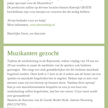
pakje speciaal voor de Doneerbox?
De producten zullen op diverse locaties binnen Katwijk GRATIS
beschikbaar zijn voor meisjes en vrouwen die dit nodig hebben.
Alvast bedankt voor uw hulp!
Meer informatie;
www.derozehulp.nl
Hartelijke Groet, uw diaconie
Muzikanten gezocht
Tijdens de weeksluiting in de Rijnweide, iedere vrijdag van 19 uur tot
20 uur worden er, naast de meditatie van de spreker, ook liederen
gezongen. Het zingt een stuk gemakkelijker als die liederen muzikaal
begeleid worden. Onze kerk is 1 keer in de 4 weken aan de beurt om een
spreker en muzikale begeleider/ster te regelen. Helaas zijn er niet veel
mensen waar wij een beroep op kunnen doen. Vandaar deze oproep!
Kan je een muziekinstrument bespelen en zou je een keer een
weeksluiting willen begeleiden, laat het ons weten. U/jou inzet wordt
zeer gewaardeerd.
Namens de diaconie van de Goede Herder Kerk; Jantine Slootweg
(0612256795)