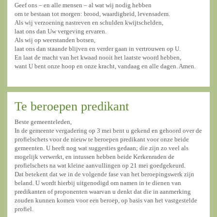
Geef ons – en alle mensen – al wat wij nodig hebben
om te bestaan tot morgen: brood, waardigheid, levensadem.
Als wij verzoening nastreven en schulden kwijtschelden,
laat ons dan Uw vergeving ervaren.
Als wij op weerstanden botsen,
laat ons dan staande blijven en verder gaan in vertrouwen op U.
En laat de macht van het kwaad nooit het laatste woord hebben,
want U bent onze hoop en onze kracht, vandaag en alle dagen. Amen.
Te beroepen predikant
Beste gemeenteleden,
In de gemeente vergadering op 3 mei bent u gekend en gehoord over de
profielschets voor de nieuw te beroepen predikant voor onze beide
gemeenten. U heeft nog wat suggesties gedaan; die zijn zo veel als
mogelijk verwerkt, en intussen hebben beide Kerkenraden de
profielschets na wat kleine aanvullingen op 21 mei goedgekeurd.
Dat betekent dat we in de volgende fase van het beroepingswerk zijn
beland. U wordt hierbij uitgenodigd om namen in te dienen van
predikanten of proponenten waarvan u denkt dat die in aanmerking
zouden kunnen komen voor een beroep, op basis van het vastgestelde
profiel.