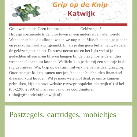
Geen werk meer! Geen inkomen en dan …. Geldzorgen!
Het zijn spannende tijden, we leven in een anderhalve meter wereld.
Wanneer en hoe dit afloopt weten we nog niet. Misschien ben je je baan
en je inkomen wel kwijtgeraakt. En als je dan geen buffer hebt, stapelen
de geldzorgen zich op. De stress neemt toe en het lijkt wel of je
gedachten alleen maar blijven hangen bij de vraag hoe je de eindjes
weer aan elkaar kunt knopen. Wellicht kun je daarbij een steuntje in de
rug gebruiken. Wij, Grip op de Knip Katwijk, helpen je daar graag bij.
Onze maatjes kijken, samen met jou, hoe je je huishouden financieel
draaiend kunt houden. Wil je meer weten, of denk je ons te kunnen
gebruiken, kijk op onze website (www.gripopdeknipkatwijk.nl) of bel
(06-2206 2590) of mail één van onze coördinatoren
(info@gripopdeknipkatwijk.nl).
Postzegels, cartridges, mobieltjes