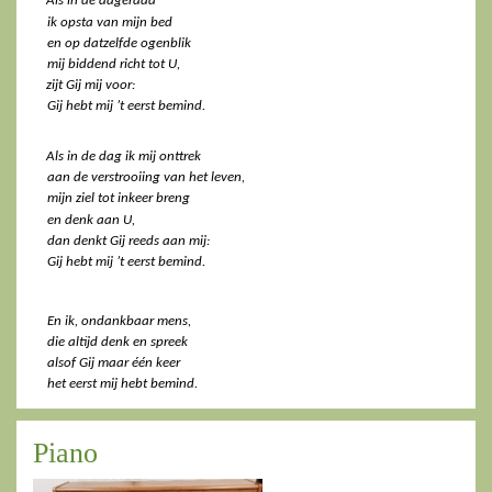
Als in de dageraad  
ik opsta van mijn bed  
en op datzelfde ogenblik  
mij biddend richt tot U,  
zijt Gij mij voor:  
Gij hebt mij ’t eerst bemind. 
Als in de dag ik mij onttrek  
aan de verstrooiing van het leven,  
mijn ziel tot inkeer breng  
en denk aan U,  
dan denkt Gij reeds aan mij:  
Gij hebt mij ’t eerst bemind. 
En ik, ondankbaar mens,  
die altijd denk en spreek  
alsof Gij maar één keer  
het eerst mij hebt bemind.
Piano