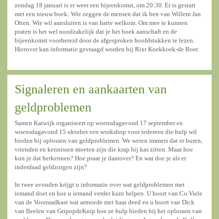
zondag 18 januari is er weer een bijeenkomst, om 20:30. Er is gestart
met een nieuw boek: Wie zeggen de mensen dat ik ben van Willem Jan
Otten. Wie wil aansluiten is van harte welkom. Om mee te kunnen
praten is het wel noodzakelijk dat je het boek aanschaft en de
bijeenkomst voorbereid door de afgesproken hoofdstukken te lezen.
Hierover kan informatie gevraagd worden bij Rixt Koekkoek-de Boer.
Signaleren en aankaarten van
geldproblemen
Samen Katwijk organiseert op woensdagavond 17 september en
woensdagavond 15 oktober een workshop voor iedereen die hulp wil
bieden bij oplossen van geldproblemen. We weten immers dat er buren,
vrienden en kennissen moeten zijn die krap bij kas zitten. Maar hoe
kun je dat herkennen? Hoe praat je daarover? En wat doe je als er
inderdaad geldzorgen zijn?
In twee avonden krijgt u informatie over wat geldproblemen met
iemand doet en hoe u iemand verder kunt helpen. U hoort van Co Viele
van de Voorraadkast wat armoede met haar deed en u hoort van Dick
van Beelen van GripopdeKnip hoe ze hulp bieden bij het oplossen van