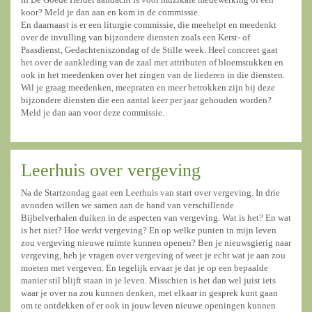
koor? Meld je dan aan en kom in de commissie.
En daarnaast is er een liturgie commissie, die meehelpt en meedenkt
over de invulling van bijzondere diensten zoals een Kerst- of
Paasdienst, Gedachteniszondag of de Stille week. Heel concreet gaat
het over de aankleding van de zaal met attributen of bloemstukken en
ook in het meedenken over het zingen van de liederen in die diensten.
Wil je graag meedenken, meepraten en meer betrokken zijn bij deze
bijzondere diensten die een aantal keer per jaar gehouden worden?
Meld je dan aan voor deze commissie.
Leerhuis over vergeving
Na de Startzondag gaat een Leerhuis van start over vergeving. In drie
avonden willen we samen aan de hand van verschillende
Bijbelverhalen duiken in de aspecten van vergeving. Wat is het? En wat
is het niet? Hoe werkt vergeving? En op welke punten in mijn leven
zou vergeving nieuwe ruimte kunnen openen? Ben je nieuwsgierig naar
vergeving, heb je vragen over vergeving of weet je echt wat je aan zou
moeten met vergeven. En tegelijk ervaar je dat je op een bepaalde
manier stil blijft staan in je leven. Misschien is het dan wel juist iets
waar je over na zou kunnen denken, met elkaar in gesprek kunt gaan
om te ontdekken of er ook in jouw leven nieuwe openingen kunnen