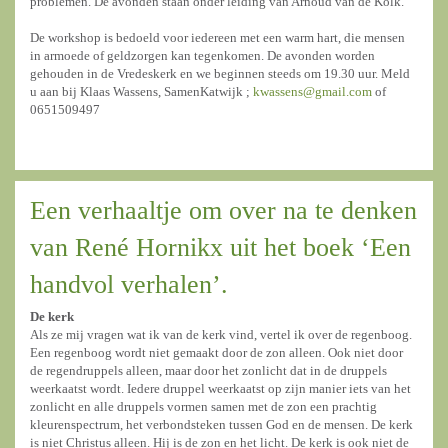
problemen. De avonden staan onder leiding van Arnoud van de Kolk.
De workshop is bedoeld voor iedereen met een warm hart, die mensen
in armoede of geldzorgen kan tegenkomen. De avonden worden
gehouden in de Vredeskerk en we beginnen steeds om 19.30 uur. Meld
u aan bij Klaas Wassens, SamenKatwijk ;
kwassens@gmail.com
of
0651509497
Een verhaaltje om over na te denken
van René Hornikx uit het boek ‘Een
handvol verhalen’.
De kerk
Als ze mij vragen wat ik van de kerk vind, vertel ik over de regenboog.
Een regenboog wordt niet gemaakt door de zon alleen. Ook niet door
de regendruppels alleen, maar door het zonlicht dat in de druppels
weerkaatst wordt. Iedere druppel weerkaatst op zijn manier iets van het
zonlicht en alle druppels vormen samen met de zon een prachtig
kleurenspectrum, het verbondsteken tussen God en de mensen. De kerk
is niet Christus alleen. Hij is de zon en het licht. De kerk is ook niet de