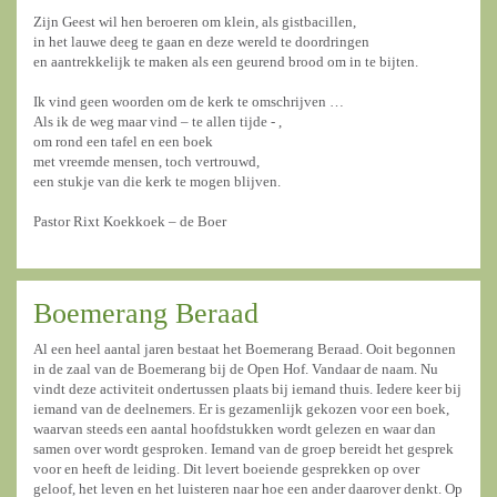
Zijn Geest wil hen beroeren om klein, als gistbacillen,
in het lauwe deeg te gaan en deze wereld te doordringen
en aantrekkelijk te maken als een geurend brood om in te bijten.
Ik vind geen woorden om de kerk te omschrijven …
Als ik de weg maar vind – te allen tijde - ,
om rond een tafel en een boek
met vreemde mensen, toch vertrouwd,
een stukje van die kerk te mogen blijven.
Pastor Rixt Koekkoek – de Boer
Boemerang Beraad
Al een heel aantal jaren bestaat het Boemerang Beraad. Ooit begonnen
in de zaal van de Boemerang bij de Open Hof. Vandaar de naam. Nu
vindt deze activiteit ondertussen plaats bij iemand thuis. Iedere keer bij
iemand van de deelnemers. Er is gezamenlijk gekozen voor een boek,
waarvan steeds een aantal hoofdstukken wordt gelezen en waar dan
samen over wordt gesproken. Iemand van de groep bereidt het gesprek
voor en heeft de leiding. Dit levert boeiende gesprekken op over
geloof, het leven en het luisteren naar hoe een ander daarover denkt. Op