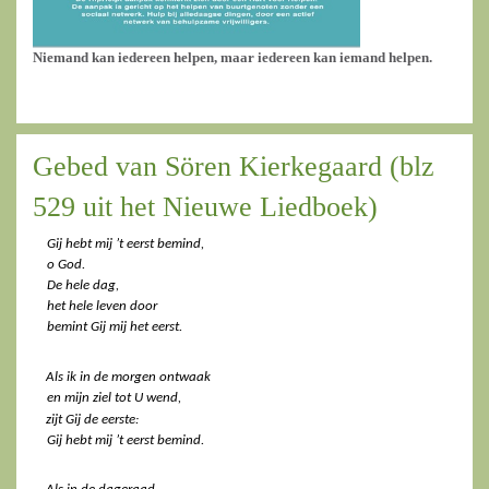
Niemand kan iedereen helpen, maar iedereen kan iemand helpen.
Gebed van Sören Kierkegaard (blz
529 uit het Nieuwe Liedboek)
Gij hebt mij ’t eerst bemind,  
o God.  
De hele dag,  
het hele leven door  
bemint Gij mij het eerst. 
Als ik in de morgen ontwaak  
en mijn ziel tot U wend,  
zijt Gij de eerste:  
Gij hebt mij ’t eerst bemind. 