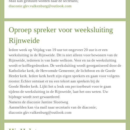
Mail kan gestuurd worden naar de secretaris;
diaconie.gkv.valkenburg@outlook.com
Oproep spreker voor weeksluiting
Rijnweide
Iedere week op Vrijdag van 19 uur tot ongeveer 20 uur is er een
weeksluiting in de Rijnweide. Dit is niet alleen voor bewoners van de
Rijnweide, iedereen is van harte welkom. Voor en na de weeksluiting
wordt er koffiegedronken. De weeksluiting wordt georganiseerd door de
Katholieke kerk, de Hervormde Gemeente, de lichtbron en de Goede
Herder kerk. Iedere kerk heeft zijn eigen sprekers en gaan voor volgens
rooster. Echter ontstaat er nu een tekort aan sprekers bij de
Goede Herder kerk. Lijkt het u leuk om per toerbeurt voor te gaan
tijdens de weeksluiting in de Rijnweide, laat het ons weten. Uw
bijdrage wordt zeer gewaardeerd.
Namens de diaconie Jantine Slootweg
Aanmelden kan via mail naar secretaris van de diaconie;
diaconie.gkv.valkenburg@outlook.com