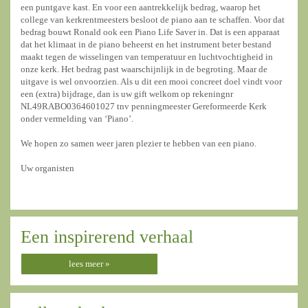
een puntgave kast. En voor een aantrekkelijk bedrag, waarop het
college van kerkrentmeesters besloot de piano aan te schaffen. Voor dat
bedrag bouwt Ronald ook een Piano Life Saver in. Dat is een apparaat
dat het klimaat in de piano beheerst en het instrument beter bestand
maakt tegen de wisselingen van temperatuur en luchtvochtigheid in
onze kerk. Het bedrag past waarschijnlijk in de begroting. Maar de
uitgave is wel onvoorzien. Als u dit een mooi concreet doel vindt voor
een (extra) bijdrage, dan is uw gift welkom op rekeningnr
NL49RABO0364601027 tnv penningmeester Gereformeerde Kerk
onder vermelding van ‘Piano’.
We hopen zo samen weer jaren plezier te hebben van een piano.
Uw organisten
Een inspirerend verhaal
lees meer »