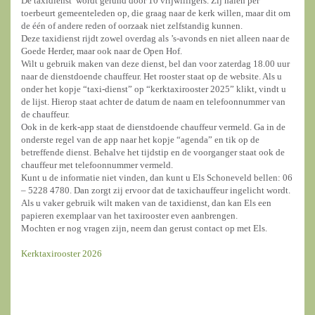
De taxidienst wordt gerund door 10 vrijwilligers. Zij halen per
toerbeurt gemeenteleden op, die graag naar de kerk willen, maar dit om
de één of andere reden of oorzaak niet zelfstandig kunnen.
Deze taxidienst rijdt zowel overdag als ’s-avonds en niet alleen naar de
Goede Herder, maar ook naar de Open Hof.
Wilt u gebruik maken van deze dienst, bel dan voor zaterdag 18.00 uur
naar de dienstdoende chauffeur. Het rooster staat op de website. Als u
onder het kopje “taxi-dienst” op “kerktaxirooster 2025” klikt, vindt u
de lijst. Hierop staat achter de datum de naam en telefoonnummer van
de chauffeur.
Ook in de kerk-app staat de dienstdoende chauffeur vermeld. Ga in de
onderste regel van de app naar het kopje “agenda” en tik op de
betreffende dienst. Behalve het tijdstip en de voorganger staat ook de
chauffeur met telefoonnummer vermeld.
Kunt u de informatie niet vinden, dan kunt u Els Schoneveld bellen: 06
– 5228 4780. Dan zorgt zij ervoor dat de taxichauffeur ingelicht wordt.
Als u vaker gebruik wilt maken van de taxidienst, dan kan Els een
papieren exemplaar van het taxirooster even aanbrengen.
Mochten er nog vragen zijn, neem dan gerust contact op met Els.
Kerktaxirooster 2026