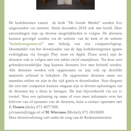
De kerkdiensten vanuit de kerk “De Goede Herder” worden live
uitgezonden via internet. Sinds december 2016 ook met beeld. Deze
uitzendingen zijn op diverse mogelijkheden te volgen. De diensten
kunnen gevolgd worden via de website van de kerk of de website
“
kerkdienstgemist.nl
” met behulp van een computer/laptop.
Doormiddel van het downloaden van de App kerkdienstgemist (gratis
verkrijgbaar via Google Play store en Apple ITune store) zijn de
diensten ook te volgen met een tablet en/of smartphone. Via deze zeer
gebruiksvriendelijke App kunnen diensten live mee beleefd worden.
Alle diensten worden ook opgenomen en zijn ook op dezelfde
manieren achteraf te bekijken. De opgenomen diensten staan zes
maanden online en zijn in die tijd gratis te downloaden. Voor diegene
die niet met computers kunnen omgaan zijn er diverse oplossingen om
de diensten bij u thuis te brengen. Dit kan bijvoorbeeld via uw tv
toestel. Voor een oplossing op maat of voor meer informatie over het
beleven van of opnames van de diensten, kunt u contact opnemen met
J. Vianen
(Jack), 071-4077309,
jctvianen@ziggo.nl of
M. Wiersma
(Michel), 071-3616690.
Deze dienstverlening valt onder de zorg van de Kerkrentmeesters.