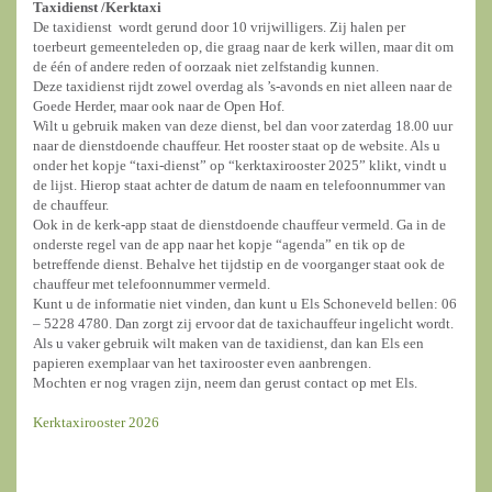
Taxidienst /
Kerktaxi
De taxidienst wordt gerund door 10 vrijwilligers. Zij halen per
toerbeurt gemeenteleden op, die graag naar de kerk willen, maar dit om
de één of andere reden of oorzaak niet zelfstandig kunnen.
Deze taxidienst rijdt zowel overdag als ’s-avonds en niet alleen naar de
Goede Herder, maar ook naar de Open Hof.
Wilt u gebruik maken van deze dienst, bel dan voor zaterdag 18.00 uur
naar de dienstdoende chauffeur. Het rooster staat op de website. Als u
onder het kopje “taxi-dienst” op “kerktaxirooster 2025” klikt, vindt u
de lijst. Hierop staat achter de datum de naam en telefoonnummer van
de chauffeur.
Ook in de kerk-app staat de dienstdoende chauffeur vermeld. Ga in de
onderste regel van de app naar het kopje “agenda” en tik op de
betreffende dienst. Behalve het tijdstip en de voorganger staat ook de
chauffeur met telefoonnummer vermeld.
Kunt u de informatie niet vinden, dan kunt u Els Schoneveld bellen: 06
– 5228 4780. Dan zorgt zij ervoor dat de taxichauffeur ingelicht wordt.
Als u vaker gebruik wilt maken van de taxidienst, dan kan Els een
papieren exemplaar van het taxirooster even aanbrengen.
Mochten er nog vragen zijn, neem dan gerust contact op met Els.
Kerktaxirooster 2026