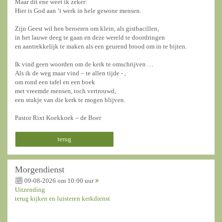
Maar dit ene weet ik zeker:
Hier is God aan ’t werk in hele gewone mensen.
Zijn Geest wil hen beroeren om klein, als gistbacillen,
in het lauwe deeg te gaan en deze wereld te doordringen
en aantrekkelijk te maken als een geurend brood om in te bijten.
Ik vind geen woorden om de kerk te omschrijven …
Als ik de weg maar vind – te allen tijde - ,
om rond een tafel en een boek
met vreemde mensen, toch vertrouwd,
een stukje van die kerk te mogen blijven.
Pastor Rixt Koekkoek – de Boer
terug
Morgendienst
09-08-2026 om 10:00 uur
Uitzending
terug kijken en luisteren kerkdienst