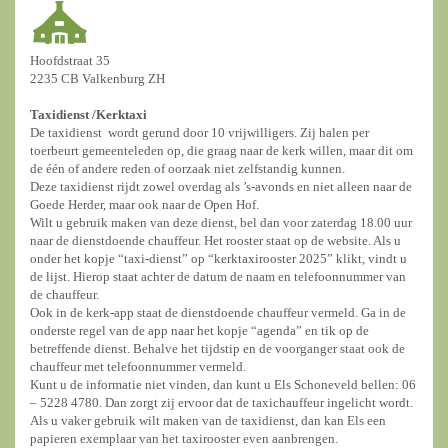
Hoofdstraat 35
2235 CB Valkenburg ZH
Taxidienst /
Kerktaxi
De taxidienst wordt gerund door 10 vrijwilligers. Zij halen per
toerbeurt gemeenteleden op, die graag naar de kerk willen, maar dit om
de één of andere reden of oorzaak niet zelfstandig kunnen.
Deze taxidienst rijdt zowel overdag als ’s-avonds en niet alleen naar de
Goede Herder, maar ook naar de Open Hof.
Wilt u gebruik maken van deze dienst, bel dan voor zaterdag 18.00 uur
naar de dienstdoende chauffeur. Het rooster staat op de website. Als u
onder het kopje “taxi-dienst” op “kerktaxirooster 2025” klikt, vindt u
de lijst. Hierop staat achter de datum de naam en telefoonnummer van
de chauffeur.
Ook in de kerk-app staat de dienstdoende chauffeur vermeld. Ga in de
onderste regel van de app naar het kopje “agenda” en tik op de
betreffende dienst. Behalve het tijdstip en de voorganger staat ook de
chauffeur met telefoonnummer vermeld.
Kunt u de informatie niet vinden, dan kunt u Els Schoneveld bellen: 06
– 5228 4780. Dan zorgt zij ervoor dat de taxichauffeur ingelicht wordt.
Als u vaker gebruik wilt maken van de taxidienst, dan kan Els een
papieren exemplaar van het taxirooster even aanbrengen.