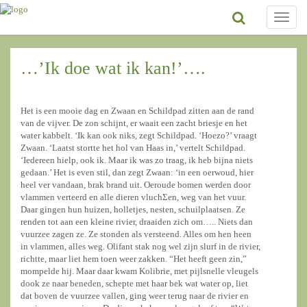
Toggle
naviga
…’Ik doe wat ik kan!’….
Het is een mooie dag en Zwaan en Schildpad zitten aan de rand
van de vijver. De zon schijnt, er waait een zacht briesje en het
water kabbelt. ‘Ik kan ook niks, zegt Schildpad. ‘Hoezo?’ vraagt
Zwaan. ‘Laatst stortte het hol van Haas in,’ vertelt Schildpad.
‘Iedereen hielp, ook ik. Maar ik was zo traag, ik heb bijna niets
gedaan.’ Het is even stil, dan zegt Zwaan: ‘in een oerwoud, hier
heel ver vandaan, brak brand uit. Oeroude bomen werden door
vlammen verteerd en alle dieren vluchƩen, weg van het vuur.
Daar gingen hun huizen, holletjes, nesten, schuilplaatsen. Ze
renden tot aan een kleine rivier, draaiden zich om….. Niets dan
vuurzee zagen ze. Ze stonden als versteend. Alles om hen heen
in vlammen, alles weg. Olifant stak nog wel zijn slurf in de rivier,
richtte, maar liet hem toen weer zakken. “Het heeft geen zin,”
mompelde hij. Maar daar kwam Kolibrie, met pijlsnelle vleugels
dook ze naar beneden, schepte met haar bek wat water op, liet
dat boven de vuurzee vallen, ging weer terug naar de rivier en