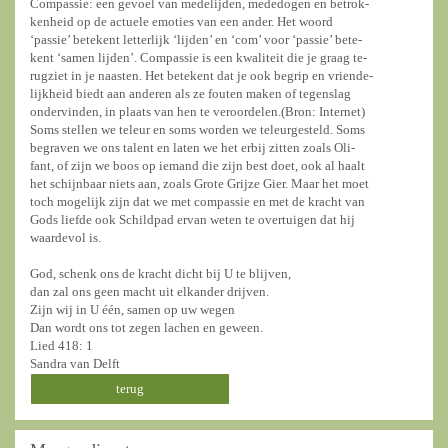
Compassie: een gevoel van medelijden, mededogen en betrok-
kenheid op de actuele emoties van een ander. Het woord
‘passie’ betekent letterlijk ‘lijden’ en ‘com’ voor ‘passie’ bete-
kent ‘samen lijden’. Compassie is een kwaliteit die je graag te-
rugziet in je naasten. Het betekent dat je ook begrip en vriende-
lijkheid biedt aan anderen als ze fouten maken of tegenslag
ondervinden, in plaats van hen te veroordelen.(Bron: Internet)
Soms stellen we teleur en soms worden we teleurgesteld. Soms
begraven we ons talent en laten we het erbij zitten zoals Oli-
fant, of zijn we boos op iemand die zijn best doet, ook al haalt
het schijnbaar niets aan, zoals Grote Grijze Gier. Maar het moet
toch mogelijk zijn dat we met compassie en met de kracht van
Gods liefde ook Schildpad ervan weten te overtuigen dat hij
waardevol is.
God, schenk ons de kracht dicht bij U te blijven,
dan zal ons geen macht uit elkander drijven.
Zijn wij in U één, samen op uw wegen
Dan wordt ons tot zegen lachen en geween.
Lied 418: 1
Sandra van Delft
terug