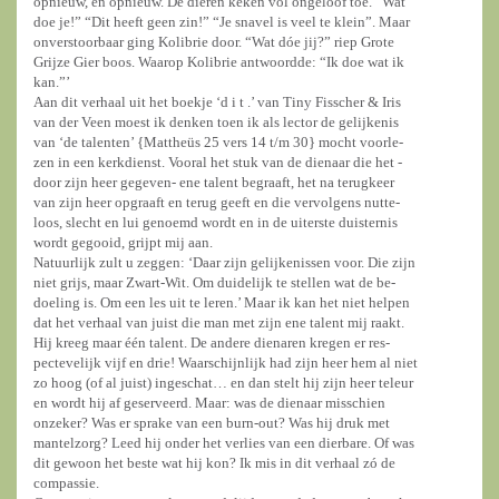
opnieuw, en opnieuw. De dieren keken vol ongeloof toe. “Wat
doe je!” “Dit heeft geen zin!” “Je snavel is veel te klein”. Maar
onverstoorbaar ging Kolibrie door. “Wat dóe jij?” riep Grote
Grijze Gier boos. Waarop Kolibrie antwoordde: “Ik doe wat ik
kan.”’
Aan dit verhaal uit het boekje ‘d i t .’ van Tiny Fisscher & Iris
van der Veen moest ik denken toen ik als lector de gelijkenis
van ‘de talenten’ {Mattheüs 25 vers 14 t/m 30} mocht voorle-
zen in een kerkdienst. Vooral het stuk van de dienaar die het -
door zijn heer gegeven- ene talent begraaft, het na terugkeer
van zijn heer opgraaft en terug geeft en die vervolgens nutte-
loos, slecht en lui genoemd wordt en in de uiterste duisternis
wordt gegooid, grijpt mij aan.
Natuurlijk zult u zeggen: ‘Daar zijn gelijkenissen voor. Die zijn
niet grijs, maar Zwart-Wit. Om duidelijk te stellen wat de be-
doeling is. Om een les uit te leren.’ Maar ik kan het niet helpen
dat het verhaal van juist die man met zijn ene talent mij raakt.
Hij kreeg maar één talent. De andere dienaren kregen er res-
pectevelijk vijf en drie! Waarschijnlijk had zijn heer hem al niet
zo hoog (of al juist) ingeschat… en dan stelt hij zijn heer teleur
en wordt hij af geserveerd. Maar: was de dienaar misschien
onzeker? Was er sprake van een burn-out? Was hij druk met
mantelzorg? Leed hij onder het verlies van een dierbare. Of was
dit gewoon het beste wat hij kon? Ik mis in dit verhaal zó de
compassie.