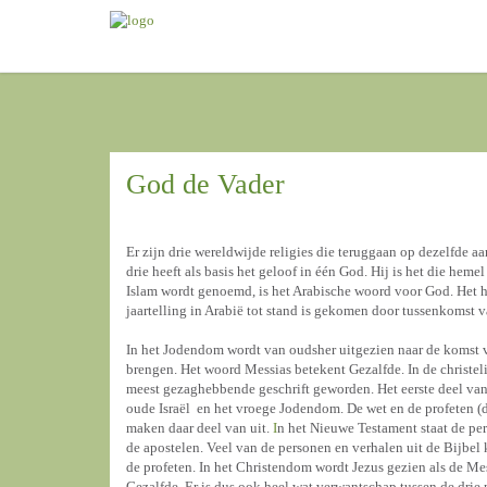
God de Vader
Er zijn drie wereldwijde religies die teruggaan op dezelfde
drie heeft als basis het geloof in één God. Hij is het die he
Islam wordt genoemd, is het Arabische woord voor God. Het he
jaartelling in Arabië tot stand is gekomen door tussenkomst
In het Jodendom wordt van oudsher uitgezien naar de komst v
brengen. Het woord Messias betekent Gezalfde. In de christeli
meest gezaghebbende geschrift geworden. Het eerste deel van
oude Israël en het vroege Jodendom. De wet en de profeten (d
maken daar deel van uit.
I
n het Nieuwe Testament staat de per
de apostelen. Veel van de personen en verhalen uit de Bijbel
de profeten. In het Christendom wordt Jezus gezien als de Mes
Gezalfde. Er is dus ook heel wat verwantschap tussen de drie