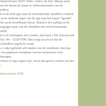
erktaxirooster 2025” klikt, vindt u de lijst. Hierop staat
hter de datum de naam en telefoonnummer van de
auffeur.
k in de kerk-app staat de dienstdoende chauffeur vermeld.
 in de onderste regel van de app naar het kopje “agenda”
 tik op de betreffende dienst. Behalve het tijdstip en de
organger staat ook de chauffeur met telefoonnummer
rmeld.
nt u de informatie niet vinden, dan kunt u Els Schoneveld
llen: 06 – 5228 4780. Dan zorgt zij ervoor dat de
xichauffeur ingelicht wordt.
s u vaker gebruik wilt maken van de taxidienst, dan kan
s een papieren exemplaar van het taxirooster even
nbrengen.
chten er nog vragen zijn, neem dan gerust contact op met
s.
rktaxirooster 2026