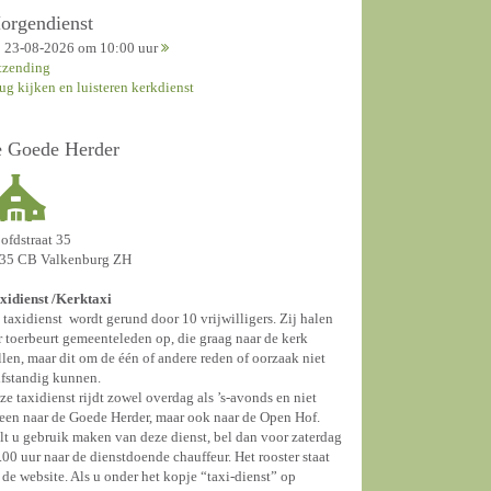
orgendienst
23-08-2026 om 10:00 uur
tzending
rug kijken en luisteren kerkdienst
e Goede Herder
ofdstraat 35
35 CB Valkenburg ZH
xidienst /
Kerktaxi
 taxidienst wordt gerund door 10 vrijwilligers. Zij halen
r toerbeurt gemeenteleden op, die graag naar de kerk
llen, maar dit om de één of andere reden of oorzaak niet
lfstandig kunnen.
ze taxidienst rijdt zowel overdag als ’s-avonds en niet
leen naar de Goede Herder, maar ook naar de Open Hof.
lt u gebruik maken van deze dienst, bel dan voor zaterdag
.00 uur naar de dienstdoende chauffeur. Het rooster staat
 de website. Als u onder het kopje “taxi-dienst” op