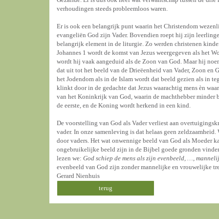
verhoudingen steeds probleemloos waren.
Er is ook een belangrijk punt waarin het Christendom wezenl
evangeliën God zijn Vader. Bovendien roept hij zijn leerling
belangrijk element in de liturgie. Zo werden christenen kinde
Johannes 1 wordt de komst van Jezus weergegeven als het Wo
wordt hij vaak aangeduid als de Zoon van God. Maar hij noemt
dat uit tot het beeld van de Drieëenheid van Vader, Zoon en G
het Jodendom als in de Islam wordt dat beeld gezien als in t
klinkt door in de gedachte dat Jezus waarachtig mens èn waa
van het Koninkrijk van God, waarin de machthebber minder be
de eerste, en de Koning wordt herkend in een kind.
De voorstelling van God als Vader verliest aan overtuigingsk
vader. In onze samenleving is dat helaas geen zeldzaamheid.
door vaders. Het wat onwennige beeld van God als Moeder kan 
ongebruikelijke beeld zijn in de Bijbel goede gronden vinde
lezen we:
God schiep de mens als zijn evenbeeld, …, mannelij
evenbeeld van God zijn zonder mannelijke en vrouwelijke tr
Gerard Nienhuis
terug