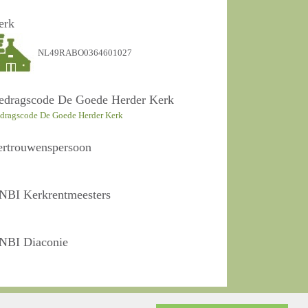
erk
NL49RABO0364601027
edragscode De Goede Herder Kerk
dragscode De Goede Herder Kerk
ertrouwenspersoon
NBI Kerkrentmeesters
NBI Diaconie