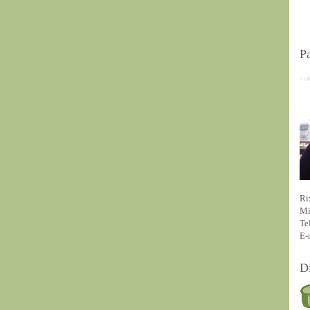
P
Ri
Mi
Te
E-
D