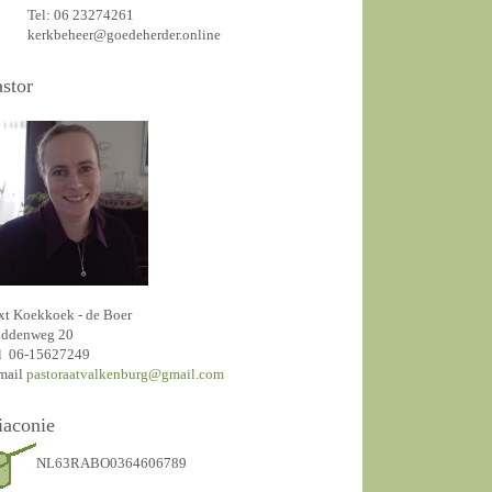
Tel: 06 23274261
kerkbeheer@goedeherder.online
astor
xt Koekkoek - de Boer
ddenweg 20
l 06-15627249
mail
pastoraatvalkenburg@gmail.com
iaconie
NL63RABO0364606789