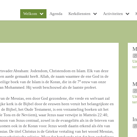
Welkom
Agenda
Kerkdiensten
Activiteiten
M
Ui
te
 aartsvader Abraham: Jodendom, Christendom en Islam. Elk van deze
mel en aarde gemaakt heeft. Allah, de naam waarmee de ene God in de
e
ilige boek van de Islam is de Koran, die in de 7
eeuw van onze
M
 van Mohammed. Hij wordt beschouwd als de laatste profeet.
Ui
an de Messias, een door God gezondene, die vrede en welvaart zal
te
jke kerk is de Bijbel door de eeuwen heen veruit het belangrijkste en
 de Bijbel, het Oude Testament, is een verzameling boeken uit het
e Tora en de Neviiem), waar Jezus naar verwijst in Matteüs 22:40,
I
soon van Jezus centraal, zowel in de evangeliën als in de brieven van
 komen ook in de Koran voor. Jezus wordt daarin erkend als één van
sias. De titel Christus is de Griekse vertaling van het woord Messias,
 monotheïstische religies. Maar dat betekende niet dat hun onderlinge