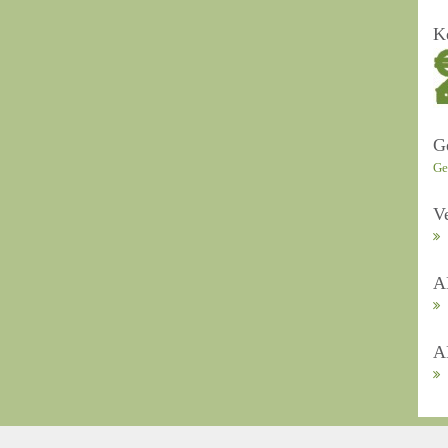
K
G
Ge
V
A
A