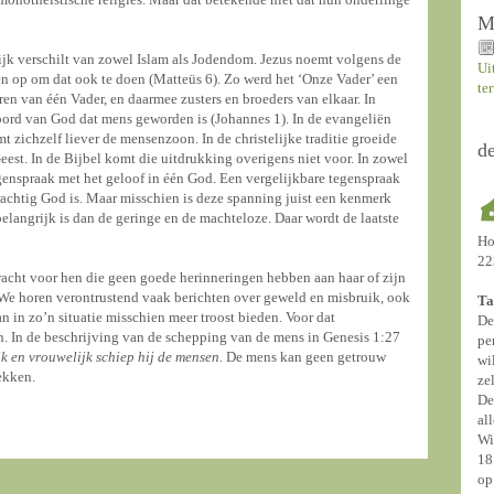
M
ijk verschilt van zowel Islam als Jodendom. Jezus noemt volgens de
Ui
en op om dat ook te doen (Matteüs 6). Zo werd het ‘Onze Vader’ een
te
ren van één Vader, en daarmee zusters en broeders van elkaar. In
ord van God dat mens geworden is (Johannes 1). In de evangeliën
 zichzelf liever de mensenzoon. In de christelijke traditie groeide
d
eest. In de Bijbel komt die uitdrukking overigens niet voor. In zowel
egenspraak met het geloof in één God. Een vergelijkbare tegenspraak
rachtig God is. Maar misschien is deze spanning juist een kenmerk
langrijk is dan de geringe en de machteloze. Daar wordt de laatste
Ho
22
racht voor hen die geen goede herinneringen hebben aan haar of zijn
 We horen verontrustend vaak berichten over geweld en misbruik, ook
Ta
in zo’n situatie misschien meer troost bieden. Voor dat
De
n. In de beschrijving van de schepping van de mens in Genesis 1:27
pe
k en vrouwelijk schiep hij de mensen.
De mens kan geen getrouw
wi
ekken.
ze
De
al
Wi
18
op