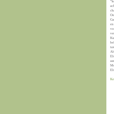
“k
ac
ch
Oo
Ga
en
vo
ve
Ku
be
ta
Al
El
aa
Mo
El
Ke