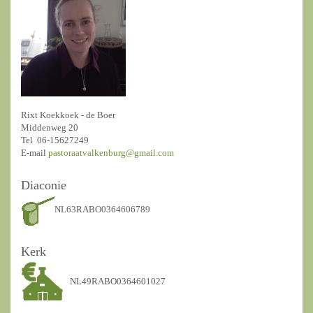
Rixt Koekkoek - de Boer
Middenweg 20
Tel 06-15627249
E-mail
pastoraatvalkenburg@gmail.com
Diaconie
NL63RABO0364606789
Kerk
NL49RABO0364601027