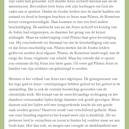
zijn vader had genoemd. Zelf duidde Jezus zichzelf meestal aan als de
mensenzoon. Bovendien leert Jezus ook zijn leerlingen om God als
vader aan te spreken. Omdat de Joodse leiders niet de macht hadden om
iemand ter dood te brengen brachten ze Jezus naar Pilatus, de Romeinse
keizer vertegenwoordigde. Daar kwamen ze met een heel andere
beschuldiging. De aanklacht was nu dat Jezus zichzelf tot koning van
de Joden had uitgeroepen, en daarmee het gezag van de keizer
uitdaagde. Maar na ondervraging vond Pilatus daar geen bevestiging
van. Hij concludeerde tot driemaal toe dat de beschuldiging vals was,
en dat Jezus onschuldig was. Pilatus merkte dat de Joodse leiders
gedreven werden door afgunst. Pilatus, de Romeinse landvoogd, was de
enige die Jezus vrijpleitte van schuld. Maar hij vreesde dat er oproer
zou ontstaan als hij Jezus zou laten gaan. Uit vrees gaf Pilatus Jezus in
handen van zijn soldaten om gekruisigd te worden.
Hiermee is het verhaal van Jezus niet afgelopen. De getuigenissen van
het lege graf en Jezus’ verschijningen hebben geleid tot het geloof in de
opstanding. Dat is ook de centrale boodschap geworden van de
christelijke kerk. Het kwaad van de onrechtvaardige rechtsgang en het
daardoor veroorzaakte lijden krijgt daarmee ook goede gevolgen. Moet
daarom ook het lijden zelf met terugwerkende kracht als een goede
zaak worden gezien? Daarover wordt vast verschillend gedacht. Maar
wat onze houding tegenover het kwaad moet zijn is duidelijk. Als we
proberen leed te verzachten en troost te bieden bij verdriet staan we aan
Gods kant. Hoe dan ook, we mogen met vreugde en dankbaarheid met