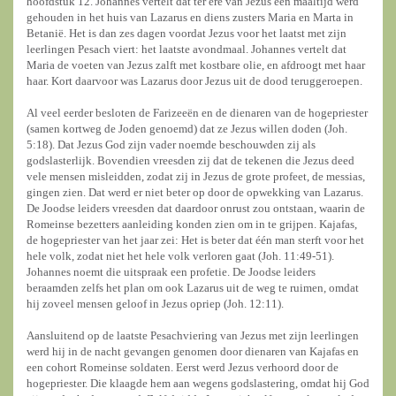
hoofdstuk 12. Johannes vertelt dat ter ere van Jezus een maaltijd werd
gehouden in het huis van Lazarus en diens zusters Maria en Marta in
Betanië. Het is dan zes dagen voordat Jezus voor het laatst met zijn
leerlingen Pesach viert: het laatste avondmaal. Johannes vertelt dat
Maria de voeten van Jezus zalft met kostbare olie, en afdroogt met haar
haar. Kort daarvoor was Lazarus door Jezus uit de dood teruggeroepen.
Al veel eerder besloten de Farizeeën en de dienaren van de hogepriester
(samen kortweg de Joden genoemd) dat ze Jezus willen doden (Joh.
5:18). Dat Jezus God zijn vader noemde beschouwden zij als
godslasterlijk. Bovendien vreesden zij dat de tekenen die Jezus deed
vele mensen misleidden, zodat zij in Jezus de grote profeet, de messias,
gingen zien. Dat werd er niet beter op door de opwekking van Lazarus.
De Joodse leiders vreesden dat daardoor onrust zou ontstaan, waarin de
Romeinse bezetters aanleiding konden zien om in te grijpen. Kajafas,
de hogepriester van het jaar zei: Het is beter dat één man sterft voor het
hele volk, zodat niet het hele volk verloren gaat (Joh. 11:49-51).
Johannes noemt die uitspraak een profetie. De Joodse leiders
beraamden zelfs het plan om ook Lazarus uit de weg te ruimen, omdat
hij zoveel mensen geloof in Jezus opriep (Joh. 12:11).
Aansluitend op de laatste Pesachviering van Jezus met zijn leerlingen
werd hij in de nacht gevangen genomen door dienaren van Kajafas en
een cohort Romeinse soldaten. Eerst werd Jezus verhoord door de
hogepriester. Die klaagde hem aan wegens godslastering, omdat hij God