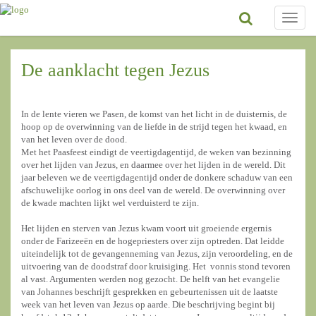
Toggle
naviga
De aanklacht tegen Jezus
In de lente vieren we Pasen, de komst van het licht in de duisternis, de
hoop op de overwinning van de liefde in de strijd tegen het kwaad, en
van het leven over de dood.
Met het Paasfeest eindigt de veertigdagentijd, de weken van bezinning
over het lijden van Jezus, en daarmee over het lijden in de wereld. Dit
jaar beleven we de veertigdagentijd onder de donkere schaduw van een
afschuwelijke oorlog in ons deel van de wereld. De overwinning over
de kwade machten lijkt wel verduisterd te zijn.
Het lijden en sterven van Jezus kwam voort uit groeiende ergernis
onder de Farizeeën en de hogepriesters over zijn optreden. Dat leidde
uiteindelijk tot de gevangenneming van Jezus, zijn veroordeling, en de
uitvoering van de doodstraf door kruisiging. Het vonnis stond tevoren
al vast. Argumenten werden nog gezocht. De helft van het evangelie
van Johannes beschrijft gesprekken en gebeurtenissen uit de laatste
week van het leven van Jezus op aarde. Die beschrijving begint bij