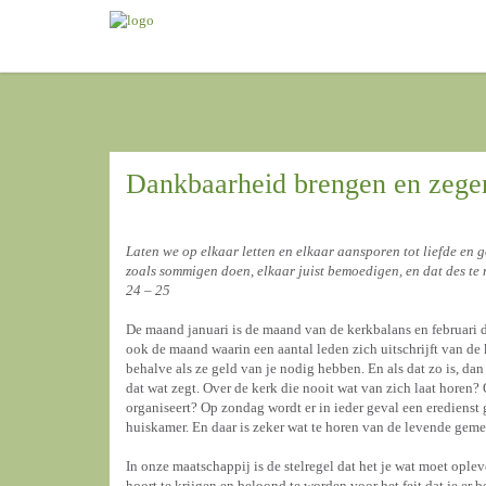
Dankbaarheid brengen en zegen
Laten we op elkaar letten en elkaar aansporen tot liefde en 
zoals sommigen doen, elkaar juist bemoedigen, en dat des te
24 – 25
De maand januari is de maand van de kerkbalans en februari 
ook de maand waarin een aantal leden zich uitschrijft van de 
behalve als ze geld van je nodig hebben. En als dat zo is, dan
dat wat zegt. Over de kerk die nooit wat van zich laat horen? 
organiseert? Op zondag wordt er in ieder geval een eredienst 
huiskamer. En daar is zeker wat te horen van de levende geme
In onze maatschappij is de stelregel dat het je wat moet ople
hoort te krijgen en beloond te worden voor het feit dat je er 