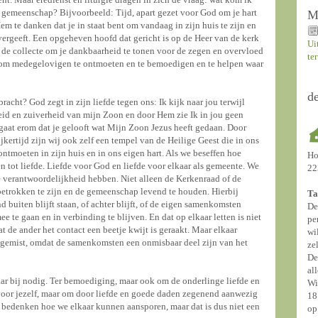
 gemeenschap? Bijvoorbeeld: Tijd, apart gezet voor God om je hart
M
m te danken dat je in staat bent om vandaag in zijn huis te zijn en
vergeeft. Een opgeheven hoofd dat gericht is op de Heer van de kerk
Ui
jk de collecte om je dankbaarheid te tonen voor de zegen en overvloed
te
d om medegelovigen te ontmoeten en te bemoedigen en te helpen waar
d
cht? God zegt in zijn liefde tegen ons: Ik kijk naar jou terwijl
eid en zuiverheid van mijn Zoon en door Hem zie Ik in jou geen
 gaat erom dat je gelooft wat Mijn Zoon Jezus heeft gedaan. Door
jkertijd zijn wij ook zelf een tempel van de Heilige Geest die in ons
moeten in zijn huis en in ons eigen hart. Als we beseffen hoe
Ho
en tot liefde. Liefde voor God en liefde voor elkaar als gemeente. We
22
 verantwoordelijkheid hebben. Niet alleen de Kerkenraad of de
betrokken te zijn en de gemeenschap levend te houden. Hierbij
Ta
 buiten blijft staan, of achter blijft, of de eigen samenkomsten
De
 te gaan en in verbinding te blijven. En dat op elkaar letten is niet
pe
t de ander het contact een beetje kwijt is geraakt. Maar elkaar
wi
bt gemist, omdat de samenkomsten een onmisbaar deel zijn van het
ze
De
al
lkaar bij nodig. Ter bemoediging, maar ook om de onderlinge liefde en
Wi
 voor jezelf, maar om door liefde en goede daden zegenend aanwezig
18
tief bedenken hoe we elkaar kunnen aansporen, maar dat is dus niet een
op