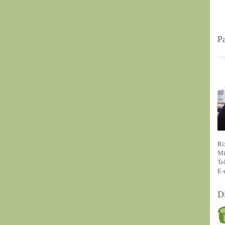
P
Ri
Mi
Te
E-
D