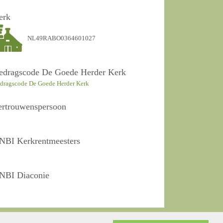
erk
NL49RABO0364601027
edragscode De Goede Herder Kerk
dragscode De Goede Herder Kerk
ertrouwenspersoon
NBI Kerkrentmeesters
NBI Diaconie