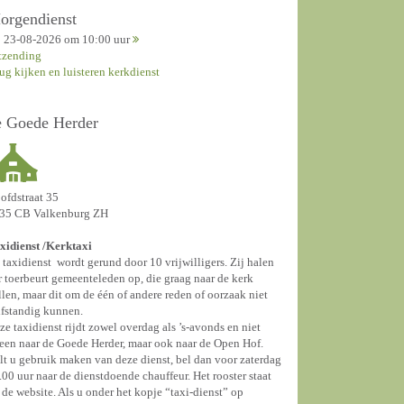
orgendienst
23-08-2026 om 10:00 uur
tzending
rug kijken en luisteren kerkdienst
e Goede Herder
ofdstraat 35
35 CB Valkenburg ZH
xidienst /
Kerktaxi
 taxidienst wordt gerund door 10 vrijwilligers. Zij halen
r toerbeurt gemeenteleden op, die graag naar de kerk
llen, maar dit om de één of andere reden of oorzaak niet
lfstandig kunnen.
ze taxidienst rijdt zowel overdag als ’s-avonds en niet
leen naar de Goede Herder, maar ook naar de Open Hof.
lt u gebruik maken van deze dienst, bel dan voor zaterdag
.00 uur naar de dienstdoende chauffeur. Het rooster staat
 de website. Als u onder het kopje “taxi-dienst” op