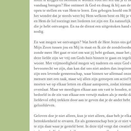
vandaag brengen? Hoe ontmoet ik God en draag ik bij aan de
open te stellen en van Hem te leren. Een gebogen hoofd om He
het wonder dat je steeds weer bij Hem welkom bent en Hij je 
en Hem de lof toezingt met liederen tot zijn eer. En natuurli
die je hebt ontvangen. En na de dienst een uitgestoken han
nodig.
En wat mogen we ontvangen? Wat heeft de Here Jezus ons gebra
Mijn Zoon tussen jou en Mij in staat en Ik zie de zondeloosh
zonde meer. Het gaat er niet om wat jij hebt gedaan, maar het
deze liefde zijn we vrij om Gods huis binnen te gaan en tegeli
woont. Met vrijmoedigheid mogen wij naderen en onze God ont
bevoorrecht we zijn, dan kan dat ons niet anders dan inspirer
zijn een levende gemeenschap, waar binnen we allemaal onze
mensen met een taak, maar wij allen zijn geroepen om actief 
moeten we op elkaar letten en elkaar aansporen, zodat niemand
overslaat. Maar we moedigen elkaar aan om vast te houden, mee
bedoeld in de zin van elkaar een verwijt maken als je merkt da
liefdevol erbij trekken door aan te geven dat je de ander he
geloofsleven.
Geloven doe je niet alleen, kun je niet alleen, daar heb je e
betrokkenheid te ervaren. En als gemeenschap ben je er niet
te zijn daar waar je gesteld bent. In deze tijd vergt dat crea