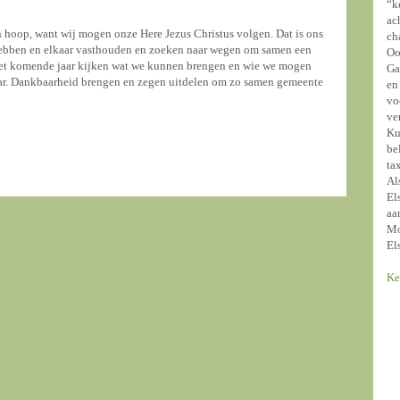
“k
ac
n hoop, want wij mogen onze Here Jezus Christus volgen. Dat is ons
ch
efhebben en elkaar vasthouden en zoeken naar wegen om samen een
Oo
et komende jaar kijken wat we kunnen brengen en wie we mogen
Ga
aar. Dankbaarheid brengen en zegen uitdelen om zo samen gemeente
en
vo
ve
Ku
be
ta
Al
El
aa
Mo
El
Ke