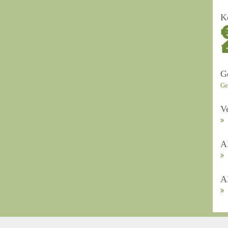
K
G
Ge
V
A
A