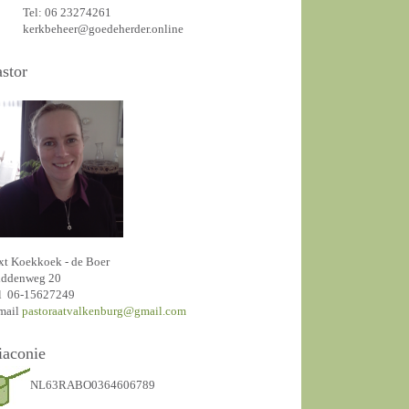
Tel: 06 23274261
kerkbeheer@goedeherder.online
astor
xt Koekkoek - de Boer
ddenweg 20
l 06-15627249
mail
pastoraatvalkenburg@gmail.com
iaconie
NL63RABO0364606789