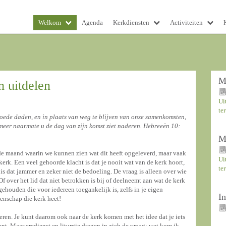
Welkom
Agenda
Kerkdiensten
Activiteiten
M
 uitdelen
Ui
te
goede daden, en in plaats van weg te blijven van onze samenkomsten,
 meer naarmate u de dag van zijn komst ziet naderen. Hebreeën 10:
M
de maand waarin we kunnen zien wat dit heeft opgeleverd, maar vaak
Ui
kerk. Een veel gehoorde klacht is dat je nooit wat van de kerk hoort,
te
 is dat jammer en zeker niet de bedoeling. De vraag is alleen over wie
Of over het lid dat niet betrokken is bij of deelneemt aan wat de kerk
gehouden die voor iedereen toegankelijk is, zelfs in je eigen
I
enschap die kerk heet!
veren. Je kunt daarom ook naar de kerk komen met het idee dat je iets
bent. Maar eredienst en liturgie dragen in zich de vraag: wat kom ik