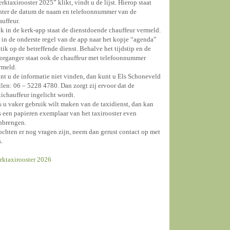
erktaxirooster 2025” klikt, vindt u de lijst. Hierop staat
hter de datum de naam en telefoonnummer van de
auffeur.
k in de kerk-app staat de dienstdoende chauffeur vermeld.
 in de onderste regel van de app naar het kopje “agenda”
 tik op de betreffende dienst. Behalve het tijdstip en de
organger staat ook de chauffeur met telefoonnummer
rmeld.
nt u de informatie niet vinden, dan kunt u Els Schoneveld
llen: 06 – 5228 4780. Dan zorgt zij ervoor dat de
xichauffeur ingelicht wordt.
s u vaker gebruik wilt maken van de taxidienst, dan kan
s een papieren exemplaar van het taxirooster even
nbrengen.
chten er nog vragen zijn, neem dan gerust contact op met
s.
rktaxirooster 2026