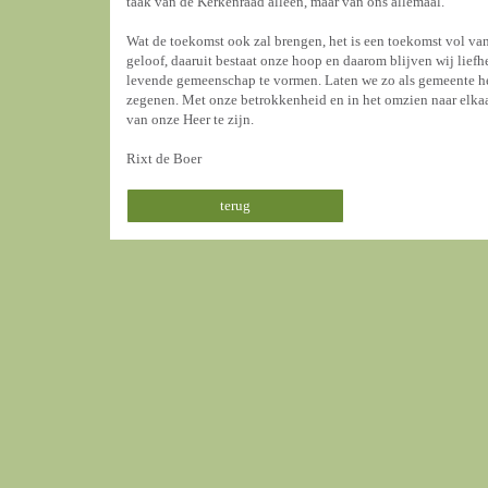
taak van de Kerkenraad alleen, maar van ons allemaal.
Wat de toekomst ook zal brengen, het is een toekomst vol va
geloof, daaruit bestaat onze hoop en daarom blijven wij li
levende gemeenschap te vormen. Laten we zo als gemeente h
zegenen. Met onze betrokkenheid en in het omzien naar elk
van onze Heer te zijn.
Rixt de Boer
terug