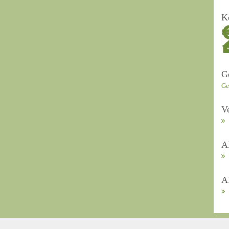
K
G
Ge
V
A
A