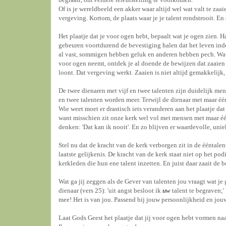
Of is je wereldbeeld een akker waar altijd wel wat valt te zaai
vergeving. Kortom, de plaats waar je je talent rondstrooit. En 
Het plaatje dat je voor ogen hebt, bepaalt wat je ogen zien. Ha
gebeuren voortdurend de bevestiging halen dat het leven inder
al vast, sommigen hebben geluk en anderen hebben pech. Wat je
voor ogen neemt, ontdek je al doende de bewijzen dat zaaien l
loont. Dat vergeving werkt. Zaaien is niet altijd gemakkelij
De twee dienaren met vijf en twee talenten zijn duidelijk mens
en twee talenten worden meer. Terwijl de dienaar met maar één 
Wie weet moet er drastisch iets veranderen aan het plaatje da
want misschien zit onze kerk wel vol met mensen met maar één t
denken: 'Dat kan ik nooit'. En zo blijven er waardevolle, uni
Stel nu dat de kracht van de kerk verborgen zit in de ééntalent
laatste gelijkenis. De kracht van de kerk staat niet op het pod
kerkleden die hun ene talent inzetten. En juist daar zaait de b
Wat ga jij zeggen als de Gever van talenten jou vraagt wat je
dienaar (vers 25): 'uit angst besloot ik
uw
talent te begraven;'
mee! Het is van jou. Passend bij jouw persoonlijkheid en jouw
Laat Gods Geest het plaatje dat jij voor ogen hebt vormen naa