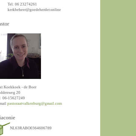
Tel: 06 23274261
kerkbeheer@goedeherder.online
astor
xt Koekkoek - de Boer
ddenweg 20
l 06-15627249
mail
pastoraatvalkenburg@gmail.com
iaconie
NL63RABO0364606789