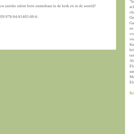
“k
ouw unieke talent bent onmisbaar in de kerk en in de wereld!
ac
ch
egebuure, ISBN 978-94-91405-00-6.
Oo
Ga
en
vo
ve
Ku
be
ta
Al
El
aa
Mo
El
Ke