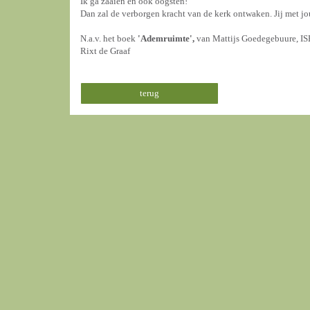
Ik ga zaaien en ook oogsten!
Dan zal de verborgen kracht van de kerk ontwaken. Jij met j
N.a.v. het boek
'Ademruimte',
van Mattijs Goed
Rixt de Graaf
terug