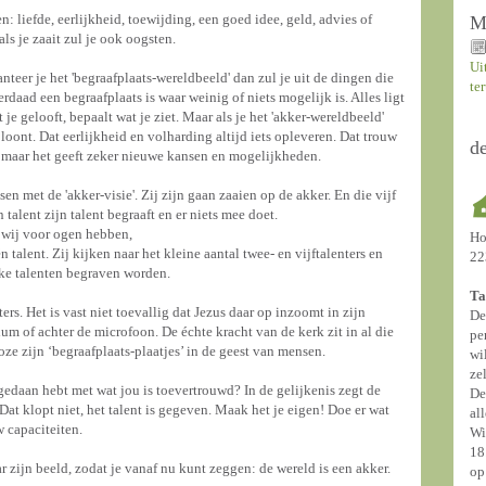
en: liefde, eerlijkheid, toewijding, een goed idee, geld, advies of
M
als je zaait zul je ook oogsten.
Ui
nteer je het 'begraafplaats-wereldbeeld' dan zul je uit de dingen die
te
daad een begraafplaats is waar weinig of niets mogelijk is. Alles ligt
 gelooft, bepaalt wat je ziet. Maar als je het 'akker-wereldbeeld'
oont. Dat eerlijkheid en volharding altijd iets opleveren. Dat trouw
d
k, maar het geeft zeker nieuwe kansen en mogelijkheden.
en met de 'akker-visie'. Zij zijn gaan zaaien op de akker. En die vijf
talent zijn talent begraaft en er niets mee doet.
t wij voor ogen hebben,
Ho
alent. Zij kijken naar het kleine aantal twee- en vijftalenters en
22
eke talenten begraven worden.
Ta
ers. Het is vast niet toevallig dat Jezus daar op inzoomt in zijn
De
ium of achter de microfoon. De échte kracht van de kerk zit in al die
pe
oze zijn ‘begraafplaats-plaatjes’ in de geest van mensen.
wi
ze
 gedaan hebt met wat jou is toevertrouwd? In de gelijkenis zegt de
De
 Dat klopt niet, het talent is gegeven. Maak het je eigen! Doe er wat
al
 capaciteiten.
Wi
18
r zijn beeld, zodat je vanaf nu kunt zeggen: de wereld is een akker.
op