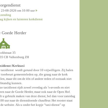
orgendienst
23-08-2026 om 10:00 uur
tzending
rug kijken en luisteren kerkdienst
e Goede Herder
ofdstraat 35
35 CB Valkenburg ZH
xidienst /
Kerktaxi
 taxidienst wordt gerund door 10 vrijwilligers. Zij halen
r toerbeurt gemeenteleden op, die graag naar de kerk
llen, maar dit om de één of andere reden of oorzaak niet
lfstandig kunnen.
ze taxidienst rijdt zowel overdag als ’s-avonds en niet
leen naar de Goede Herder, maar ook naar de Open Hof.
lt u gebruik maken van deze dienst, bel dan voor zaterdag
.00 uur naar de dienstdoende chauffeur. Het rooster staat
 de website. Als u onder het kopje “taxi-dienst” op