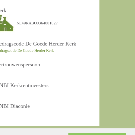
erk
NL49RABO0364601027
edragscode De Goede Herder Kerk
dragscode De Goede Herder Kerk
ertrouwenspersoon
NBI Kerkrentmeesters
NBI Diaconie