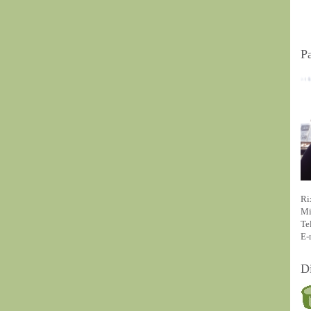
P
Ri
Mi
Te
E-
D