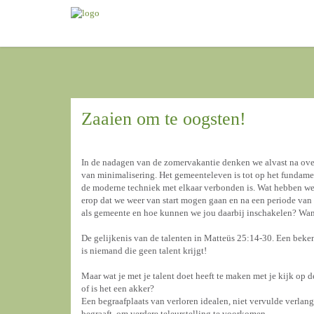
Zaaien om te oogsten!
In de nadagen van de zomervakantie denken we alvast na over
van minimalisering. Het gemeenteleven is tot op het fundame
de moderne techniek met elkaar verbonden is. Wat hebben we h
erop dat we weer van start mogen gaan en na een periode va
als gemeente en hoe kunnen we jou daarbij inschakelen? Wan
De gelijkenis van de talenten in Matteüs 25:14-30. Een beken
is niemand die geen talent krijgt!
Maar wat je met je talent doet heeft te maken met je kijk op d
of is het een akker?
Een begraafplaats van verloren idealen, niet vervulde verlange
begraaft, om verdere teleurstelling te voorkomen.