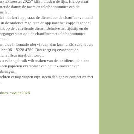
erktaxirooster 2025” klikt, vindt u de lijst. Hierop staat
hter de datum de naam en telefoonnummer van de
auffeur.
k in de kerk-app staat de dienstdoende chauffeur vermeld.
 in de onderste regel van de app naar het kopje “agenda”
 tik op de betreffende dienst. Behalve het tijdstip en de
organger staat ook de chauffeur met telefoonnummer
rmeld.
nt u de informatie niet vinden, dan kunt u Els Schoneveld
llen: 06 – 5228 4780. Dan zorgt zij ervoor dat de
xichauffeur ingelicht wordt.
s u vaker gebruik wilt maken van de taxidienst, dan kan
s een papieren exemplaar van het taxirooster even
nbrengen.
chten er nog vragen zijn, neem dan gerust contact op met
s.
rktaxirooster 2026