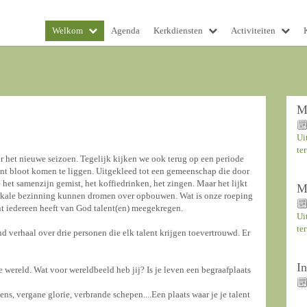
Welkom
Agenda
Kerkdiensten
Activiteiten
M
Ui
te
 het nieuwe seizoen. Tegelijk kijken we ook terug op een periode
nt bloot komen te liggen. Uitgekleed tot een gemeenschap die door
et samenzijn gemist, het koffiedrinken, het zingen. Maar het lijkt
M
n kale bezinning kunnen dromen over opbouwen. Wat is onze roeping
t iedereen heeft van God talent(en) meegekregen.
Ui
te
d verhaal over drie personen die elk talent krijgen toevertrouwd. Er
I
e wereld. Wat voor wereldbeeld heb jij? Is je leven een begraafplaats
ns, vergane glorie, verbrande schepen....Een plaats waar je je talent