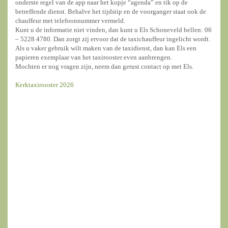
onderste regel van de app naar het kopje “agenda” en tik op de
betreffende dienst. Behalve het tijdstip en de voorganger staat ook de
chauffeur met telefoonnummer vermeld.
Kunt u de informatie niet vinden, dan kunt u Els Schoneveld bellen: 06
– 5228 4780. Dan zorgt zij ervoor dat de taxichauffeur ingelicht wordt.
Als u vaker gebruik wilt maken van de taxidienst, dan kan Els een
papieren exemplaar van het taxirooster even aanbrengen.
Mochten er nog vragen zijn, neem dan gerust contact op met Els.
Kerktaxirooster 2026