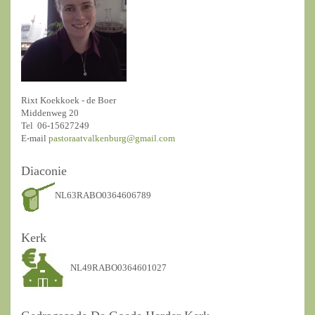
Rixt Koekkoek - de Boer
Middenweg 20
Tel 06-15627249
E-mail
pastoraatvalkenburg@gmail.com
Diaconie
NL63RABO0364606789
Kerk
NL49RABO0364601027