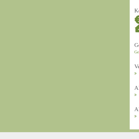
K
G
Ge
V
A
A