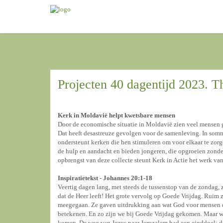
Projecten 40 dagentijd 2023. Th
Kerk in Moldavië helpt kwetsbare mensen
Door de economische situatie in Moldavië zien veel mensen 
Dat heeft desastreuze gevolgen voor de samenleving. In som
ondersteunt kerken die hen stimuleren om voor elkaar te zor
de hulp en aandacht en bieden jongeren, die opgroeien zonde
opbrengst van deze collecte steunt Kerk in Actie het werk v
Inspiratietekst - Johannes 20:1-18
Veertig dagen lang, met steeds de tussenstop van de zondag, 
dat de Heer leeft! Het grote vervolg op Goede Vrijdag. Ruim z
meegegaan. Ze gaven uitdrukking aan wat God voor mensen o
betekenen. En zo zijn we bij Goede Vrijdag gekomen. Maar wie
komen. De weg van Jezus naar Jeruzalem had een einddoel: de