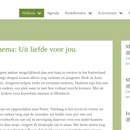
Welkom
Agenda
Kerkdiensten
Activiteiten
M
ema: Uit liefde voor jou.
Ui
te
geen andere mogelijkheid dan een baan te zoeken in het buitenland.
mige dorpen wonen alleen nog ouderen en jongeren. Kerk in Actie
M
gen. Jongeren helpen zieke en eenzame ouderen. Ouderen zijn blij met
r ouders, een plek waar ze met hun verhaal terecht kunnen. Met de
Ui
an kerken voor kwetsbare mensen in Moldavië.
te
zijn we opgetrokken naar Pasen. Vandaag is het zover en vieren we
I
es weken lang zijn de woorden 'uit liefde voor jou' met ons
verheeft en wat wij in navolging daarvan voor een ander kunnen
 daar stopt, vergeet de bladzijde om te slaan. Het beste moest nog
 opstanding met Pasen. 'Uit liefde voor jou' komt daarmee in een