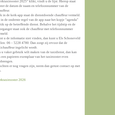
erktaxirooster 2025” klikt, vindt u de lijst. Hierop staat
hter de datum de naam en telefoonnummer van de
auffeur.
k in de kerk-app staat de dienstdoende chauffeur vermeld.
 in de onderste regel van de app naar het kopje “agenda”
 tik op de betreffende dienst. Behalve het tijdstip en de
organger staat ook de chauffeur met telefoonnummer
rmeld.
nt u de informatie niet vinden, dan kunt u Els Schoneveld
llen: 06 – 5228 4780. Dan zorgt zij ervoor dat de
xichauffeur ingelicht wordt.
s u vaker gebruik wilt maken van de taxidienst, dan kan
s een papieren exemplaar van het taxirooster even
nbrengen.
chten er nog vragen zijn, neem dan gerust contact op met
s.
rktaxirooster 2026