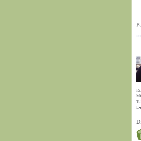
P
Ri
Mi
Te
E-
D