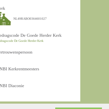
erk
NL49RABO0364601027
edragscode De Goede Herder Kerk
dragscode De Goede Herder Kerk
ertrouwenspersoon
NBI Kerkrentmeesters
NBI Diaconie