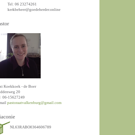
Tel: 06 23274261
kerkbeheer@goedeherder.online
astor
xt Koekkoek - de Boer
ddenweg 20
l 06-15627249
mail
pastoraatvalkenburg@gmail.com
iaconie
NL63RABO0364606789