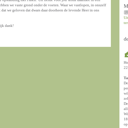
 hebben we vaste grond onder de voeten. Waar we vastlopen, in onszelf
M
it dat we geloven dat dwars daar doorheen de levende Heer in ons
Ui
te
ijk dank!
d
Ho
22
Ta
De
pe
wi
ze
De
al
Wi
18
op