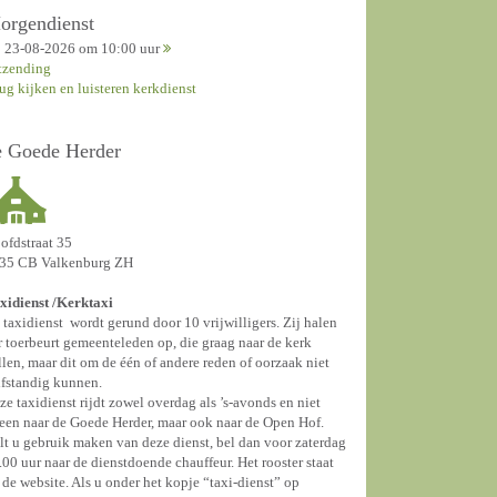
orgendienst
23-08-2026 om 10:00 uur
tzending
rug kijken en luisteren kerkdienst
e Goede Herder
ofdstraat 35
35 CB Valkenburg ZH
xidienst /
Kerktaxi
 taxidienst wordt gerund door 10 vrijwilligers. Zij halen
r toerbeurt gemeenteleden op, die graag naar de kerk
llen, maar dit om de één of andere reden of oorzaak niet
lfstandig kunnen.
ze taxidienst rijdt zowel overdag als ’s-avonds en niet
leen naar de Goede Herder, maar ook naar de Open Hof.
lt u gebruik maken van deze dienst, bel dan voor zaterdag
.00 uur naar de dienstdoende chauffeur. Het rooster staat
 de website. Als u onder het kopje “taxi-dienst” op