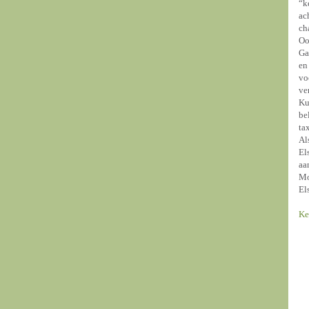
“k
ac
ch
Oo
Ga
en
vo
ve
Ku
be
ta
Al
El
aa
Mo
El
Ke