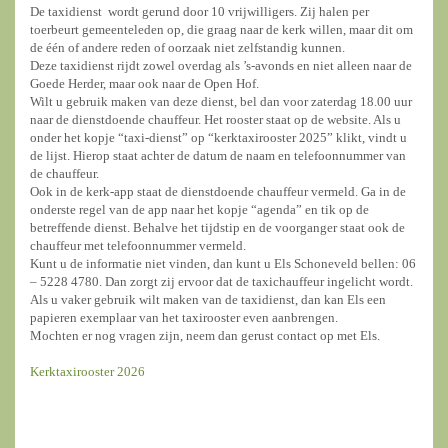
De taxidienst wordt gerund door 10 vrijwilligers. Zij halen per
toerbeurt gemeenteleden op, die graag naar de kerk willen, maar dit om
de één of andere reden of oorzaak niet zelfstandig kunnen.
Deze taxidienst rijdt zowel overdag als ’s-avonds en niet alleen naar de
Goede Herder, maar ook naar de Open Hof.
Wilt u gebruik maken van deze dienst, bel dan voor zaterdag 18.00 uur
naar de dienstdoende chauffeur. Het rooster staat op de website. Als u
onder het kopje “taxi-dienst” op “kerktaxirooster 2025” klikt, vindt u
de lijst. Hierop staat achter de datum de naam en telefoonnummer van
de chauffeur.
Ook in de kerk-app staat de dienstdoende chauffeur vermeld. Ga in de
onderste regel van de app naar het kopje “agenda” en tik op de
betreffende dienst. Behalve het tijdstip en de voorganger staat ook de
chauffeur met telefoonnummer vermeld.
Kunt u de informatie niet vinden, dan kunt u Els Schoneveld bellen: 06
– 5228 4780. Dan zorgt zij ervoor dat de taxichauffeur ingelicht wordt.
Als u vaker gebruik wilt maken van de taxidienst, dan kan Els een
papieren exemplaar van het taxirooster even aanbrengen.
Mochten er nog vragen zijn, neem dan gerust contact op met Els.
Kerktaxirooster 2026