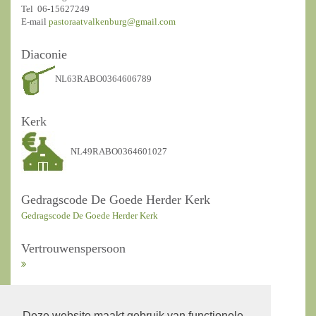
Tel 06-15627249
E-mail
pastoraatvalkenburg@gmail.com
Diaconie
NL63RABO0364606789
Kerk
NL49RABO0364601027
Gedragscode De Goede Herder Kerk
Gedragscode De Goede Herder Kerk
Vertrouwenspersoon
ANBI Kerkrentmeesters
Deze website maakt gebruik van functionele