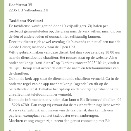
Hoofdstraat 35
2235 CB Valkenburg ZH
Taxidienst /
Kerktaxi
De taxidienst wordt gerund door 10 vrijwilligers. Zij halen per
toerbeurt gemeenteleden op, die graag naar de kerk willen, maar dit om
de één of andere reden of oorzaak niet zelfstandig kunnen.
Deze taxidienst rijdt zowel overdag als ’s-avonds en niet alleen naar de
Goede Herder, maar ook naar de Open Hof.
Wilt u gebruik maken van deze dienst, bel dan voor zaterdag 18.00 uur
naar de dienstdoende chauffeur. Het rooster staat op de website. Als u
onder het kopje “taxi-dienst” op “kerktaxirooster 2025” klikt, vindt u
de lijst. Hierop staat achter de datum de naam en telefoonnummer van
de chauffeur.
Ook in de kerk-app staat de dienstdoende chauffeur vermeld. Ga in de
onderste regel van de app naar het kopje “agenda” en tik op de
betreffende dienst. Behalve het tijdstip en de voorganger staat ook de
chauffeur met telefoonnummer vermeld.
Kunt u de informatie niet vinden, dan kunt u Els Schoneveld bellen: 06
– 5228 4780. Dan zorgt zij ervoor dat de taxichauffeur ingelicht wordt.
Als u vaker gebruik wilt maken van de taxidienst, dan kan Els een
papieren exemplaar van het taxirooster even aanbrengen.
Mochten er nog vragen zijn, neem dan gerust contact op met Els.