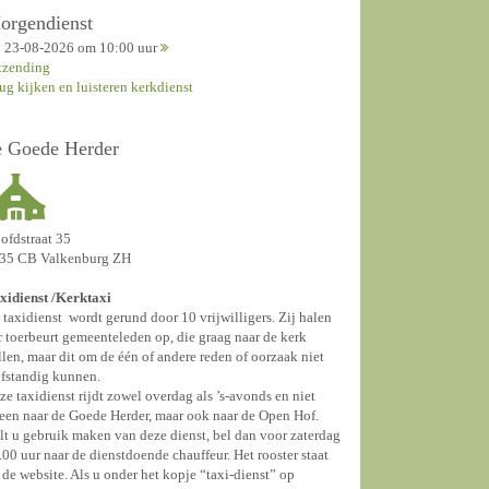
orgendienst
23-08-2026 om 10:00 uur
tzending
rug kijken en luisteren kerkdienst
e Goede Herder
ofdstraat 35
35 CB Valkenburg ZH
xidienst /
Kerktaxi
 taxidienst wordt gerund door 10 vrijwilligers. Zij halen
r toerbeurt gemeenteleden op, die graag naar de kerk
llen, maar dit om de één of andere reden of oorzaak niet
lfstandig kunnen.
ze taxidienst rijdt zowel overdag als ’s-avonds en niet
leen naar de Goede Herder, maar ook naar de Open Hof.
lt u gebruik maken van deze dienst, bel dan voor zaterdag
.00 uur naar de dienstdoende chauffeur. Het rooster staat
 de website. Als u onder het kopje “taxi-dienst” op