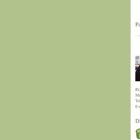
P
Ri
Mi
Te
E-
D