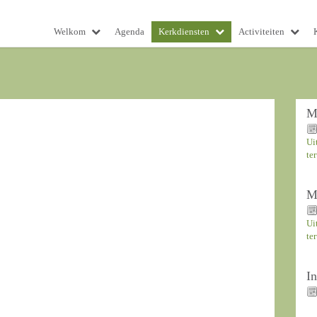
Welkom
Agenda
Kerkdiensten
Activiteiten
M
Ui
te
M
Ui
te
I