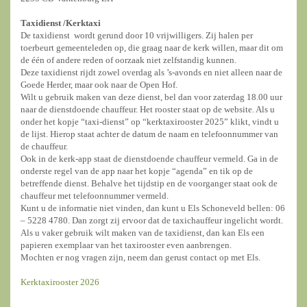
Taxidienst /
Kerktaxi
De taxidienst wordt gerund door 10 vrijwilligers. Zij halen per
toerbeurt gemeenteleden op, die graag naar de kerk willen, maar dit om
de één of andere reden of oorzaak niet zelfstandig kunnen.
Deze taxidienst rijdt zowel overdag als ’s-avonds en niet alleen naar de
Goede Herder, maar ook naar de Open Hof.
Wilt u gebruik maken van deze dienst, bel dan voor zaterdag 18.00 uur
naar de dienstdoende chauffeur. Het rooster staat op de website. Als u
onder het kopje “taxi-dienst” op “kerktaxirooster 2025” klikt, vindt u
de lijst. Hierop staat achter de datum de naam en telefoonnummer van
de chauffeur.
Ook in de kerk-app staat de dienstdoende chauffeur vermeld. Ga in de
onderste regel van de app naar het kopje “agenda” en tik op de
betreffende dienst. Behalve het tijdstip en de voorganger staat ook de
chauffeur met telefoonnummer vermeld.
Kunt u de informatie niet vinden, dan kunt u Els Schoneveld bellen: 06
– 5228 4780. Dan zorgt zij ervoor dat de taxichauffeur ingelicht wordt.
Als u vaker gebruik wilt maken van de taxidienst, dan kan Els een
papieren exemplaar van het taxirooster even aanbrengen.
Mochten er nog vragen zijn, neem dan gerust contact op met Els.
Kerktaxirooster 2026