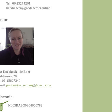
Tel: 06 23274261
kerkbeheer@goedeherder.online
astor
xt Koekkoek - de Boer
ddenweg 20
l 06-15627249
mail
pastoraatvalkenburg@gmail.com
iaconie
NL63RABO0364606789