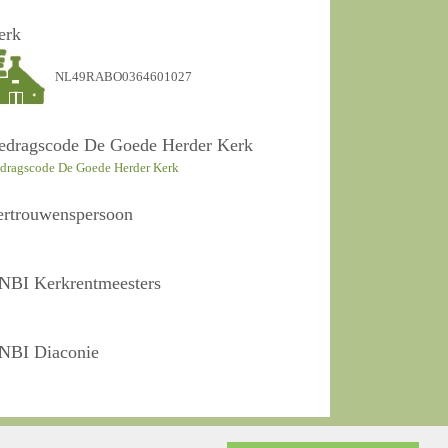
erk
NL49RABO0364601027
edragscode De Goede Herder Kerk
dragscode De Goede Herder Kerk
ertrouwenspersoon
NBI Kerkrentmeesters
NBI Diaconie