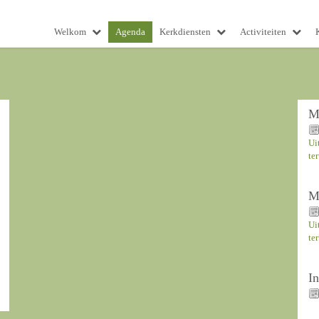
Welkom
Agenda
Kerkdiensten
Activiteiten
M
Ui
te
M
Ui
te
I