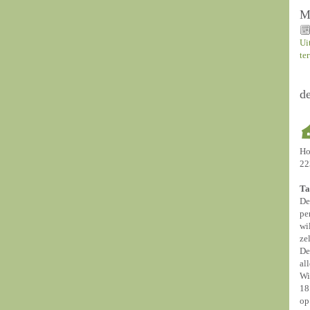
M
Ui
te
d
Ho
22
Ta
De
pe
wi
ze
De
al
Wi
18
op