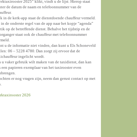
erktaxirooster 2025” klikt, vindt u de lijst. Hierop staat
hter de datum de naam en telefoonnummer van de
auffeur.
k in de kerk-app staat de dienstdoende chauffeur vermeld.
 in de onderste regel van de app naar het kopje “agenda”
 tik op de betreffende dienst. Behalve het tijdstip en de
organger staat ook de chauffeur met telefoonnummer
rmeld.
nt u de informatie niet vinden, dan kunt u Els Schoneveld
llen: 06 – 5228 4780. Dan zorgt zij ervoor dat de
xichauffeur ingelicht wordt.
s u vaker gebruik wilt maken van de taxidienst, dan kan
s een papieren exemplaar van het taxirooster even
nbrengen.
chten er nog vragen zijn, neem dan gerust contact op met
s.
rktaxirooster 2026