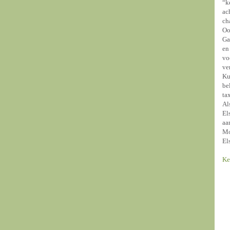
“k
ac
ch
Oo
Ga
en
vo
ve
Ku
be
ta
Al
El
aa
Mo
El
Ke