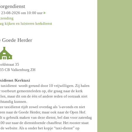
orgendienst
23-08-2026 om 10:00 uur
tzending
rug kijken en luisteren kerkdienst
e Goede Herder
ofdstraat 35
35 CB Valkenburg ZH
xidienst /
Kerktaxi
 taxidienst wordt gerund door 10 vrijwilligers. Zij halen
r toerbeurt gemeenteleden op, die graag naar de kerk
llen, maar dit om de één of andere reden of oorzaak niet
lfstandig kunnen.
ze taxidienst rijdt zowel overdag als ’s-avonds en niet
leen naar de Goede Herder, maar ook naar de Open Hof.
lt u gebruik maken van deze dienst, bel dan voor zaterdag
.00 uur naar de dienstdoende chauffeur. Het rooster staat
 de website. Als u onder het kopje “taxi-dienst” op