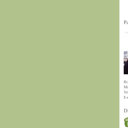
P
Ri
Mi
Te
E-
D