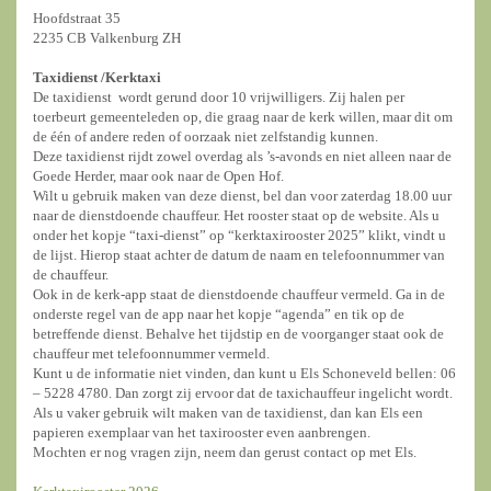
Hoofdstraat 35
2235 CB Valkenburg ZH
Taxidienst /
Kerktaxi
De taxidienst wordt gerund door 10 vrijwilligers. Zij halen per
toerbeurt gemeenteleden op, die graag naar de kerk willen, maar dit om
de één of andere reden of oorzaak niet zelfstandig kunnen.
Deze taxidienst rijdt zowel overdag als ’s-avonds en niet alleen naar de
Goede Herder, maar ook naar de Open Hof.
Wilt u gebruik maken van deze dienst, bel dan voor zaterdag 18.00 uur
naar de dienstdoende chauffeur. Het rooster staat op de website. Als u
onder het kopje “taxi-dienst” op “kerktaxirooster 2025” klikt, vindt u
de lijst. Hierop staat achter de datum de naam en telefoonnummer van
de chauffeur.
Ook in de kerk-app staat de dienstdoende chauffeur vermeld. Ga in de
onderste regel van de app naar het kopje “agenda” en tik op de
betreffende dienst. Behalve het tijdstip en de voorganger staat ook de
chauffeur met telefoonnummer vermeld.
Kunt u de informatie niet vinden, dan kunt u Els Schoneveld bellen: 06
– 5228 4780. Dan zorgt zij ervoor dat de taxichauffeur ingelicht wordt.
Als u vaker gebruik wilt maken van de taxidienst, dan kan Els een
papieren exemplaar van het taxirooster even aanbrengen.
Mochten er nog vragen zijn, neem dan gerust contact op met Els.