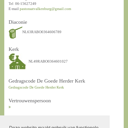
Tel 06-15627249
E-mail
pastoraatvalkenburg@gmail.com
Diaconie
NL63RABO0364606789
Kerk
NL49RABO0364601027
Gedragscode De Goede Herder Kerk
Gedragscode De Goede Herder Kerk
Vertrouwenspersoon
ANBI Kerkrentmeesters
Deze website maakt gebruik van functionele