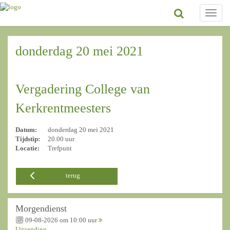
Toggle
naviga
donderdag 20 mei 2021
Vergadering College van
Kerkrentmeesters
Datum:
donderdag 20 mei 2021
Tijdstip:
20.00 uur
Locatie:
Trefpunt
terug
Morgendienst
09-08-2026 om 10:00 uur
Uitzending