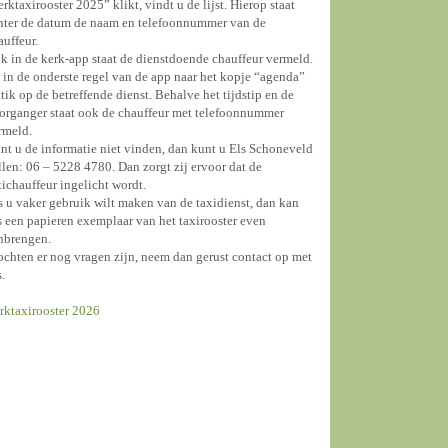
erktaxirooster 2025” klikt, vindt u de lijst. Hierop staat
hter de datum de naam en telefoonnummer van de
auffeur.
k in de kerk-app staat de dienstdoende chauffeur vermeld.
 in de onderste regel van de app naar het kopje “agenda”
 tik op de betreffende dienst. Behalve het tijdstip en de
organger staat ook de chauffeur met telefoonnummer
rmeld.
nt u de informatie niet vinden, dan kunt u Els Schoneveld
llen: 06 – 5228 4780. Dan zorgt zij ervoor dat de
xichauffeur ingelicht wordt.
s u vaker gebruik wilt maken van de taxidienst, dan kan
s een papieren exemplaar van het taxirooster even
nbrengen.
chten er nog vragen zijn, neem dan gerust contact op met
s.
rktaxirooster 2026