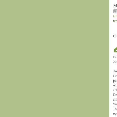
M
Ui
te
d
Ho
22
Ta
De
pe
wi
ze
De
al
Wi
18
op