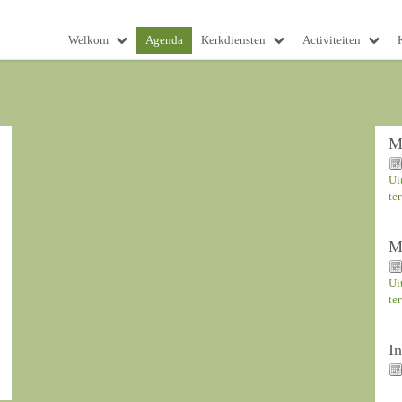
Welkom
Agenda
Kerkdiensten
Activiteiten
M
Ui
te
M
Ui
te
I