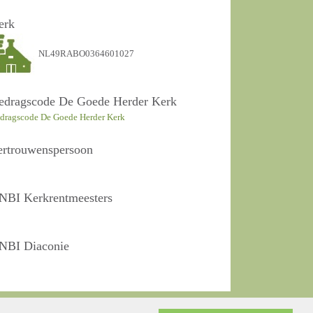
erk
NL49RABO0364601027
edragscode De Goede Herder Kerk
dragscode De Goede Herder Kerk
ertrouwenspersoon
NBI Kerkrentmeesters
NBI Diaconie