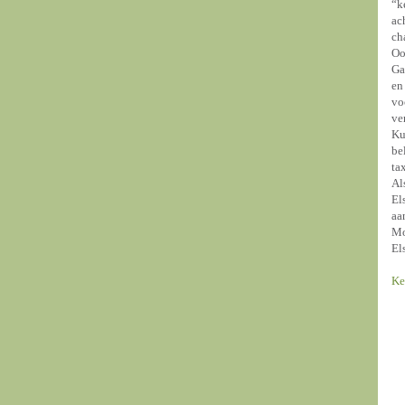
“k
ac
ch
Oo
Ga
en
vo
ve
Ku
be
ta
Al
El
aa
Mo
El
Ke