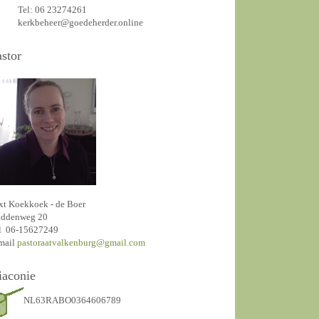
Tel: 06 23274261
kerkbeheer@goedeherder.online
astor
xt Koekkoek - de Boer
ddenweg 20
l 06-15627249
mail
pastoraatvalkenburg@gmail.com
iaconie
NL63RABO0364606789