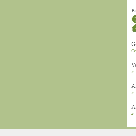
K
G
Ge
V
A
A