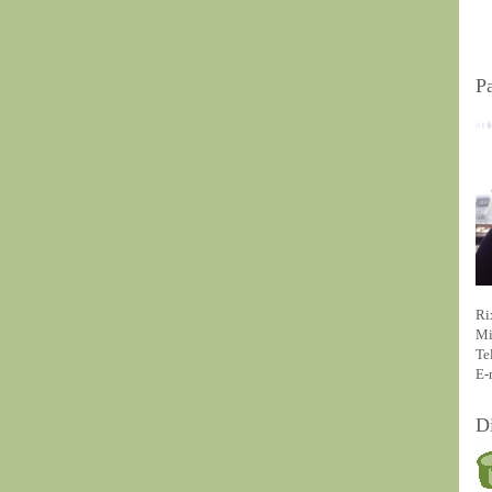
P
Ri
Mi
Te
E-
D