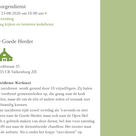
orgendienst
23-08-2026 om 10:00 uur
tzending
rug kijken en luisteren kerkdienst
e Goede Herder
ofdstraat 35
35 CB Valkenburg ZH
xidienst /
Kerktaxi
 taxidienst wordt gerund door 10 vrijwilligers. Zij halen
r toerbeurt gemeenteleden op, die graag naar de kerk
llen, maar dit om de één of andere reden of oorzaak niet
lfstandig kunnen.
ze taxidienst rijdt zowel overdag als ’s-avonds en niet
leen naar de Goede Herder, maar ook naar de Open Hof.
lt u gebruik maken van deze dienst, bel dan voor zaterdag
.00 uur naar de dienstdoende chauffeur. Het rooster staat
 de website. Als u onder het kopje “taxi-dienst” op