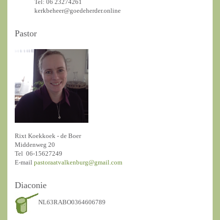
Tel: 06 23274261
kerkbeheer@goedeherder.online
Pastor
Rixt Koekkoek - de Boer
Middenweg 20
Tel 06-15627249
E-mail
pastoraatvalkenburg@gmail.com
Diaconie
NL63RABO0364606789