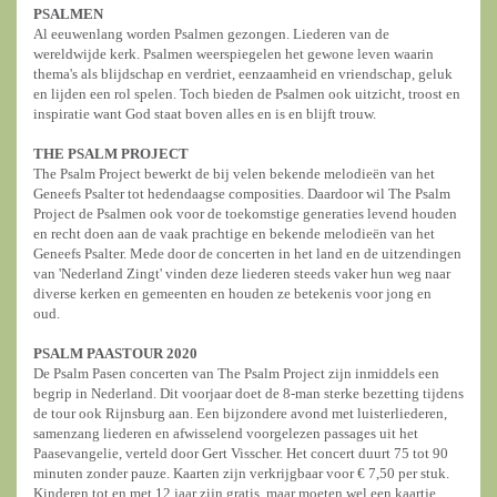
PSALMEN
Al eeuwenlang worden Psalmen gezongen. Liederen van de
wereldwijde kerk. Psalmen weerspiegelen het gewone leven waarin
thema's als blijdschap en verdriet, eenzaamheid en vriendschap, geluk
en lijden een rol spelen. Toch bieden de Psalmen ook uitzicht, troost en
inspiratie want God staat boven alles en is en blijft trouw.
THE PSALM PROJECT
The Psalm Project bewerkt de bij velen bekende melodieën van het
Geneefs Psalter tot hedendaagse composities. Daardoor wil The Psalm
Project de Psalmen ook voor de toekomstige generaties levend houden
en recht doen aan de vaak prachtige en bekende melodieën van het
Geneefs Psalter. Mede door de concerten in het land en de uitzendingen
van 'Nederland Zingt' vinden deze liederen steeds vaker hun weg naar
diverse kerken en gemeenten en houden ze betekenis voor jong en
oud.
PSALM PAASTOUR 2020
De Psalm Pasen concerten van The Psalm Project zijn inmiddels een
begrip in Nederland. Dit voorjaar doet de 8-man sterke bezetting tijdens
de tour ook Rijnsburg aan. Een bijzondere avond met luisterliederen,
samenzang liederen en afwisselend voorgelezen passages uit het
Paasevangelie, verteld door Gert Visscher. Het concert duurt 75 tot 90
minuten zonder pauze. Kaarten zijn verkrijgbaar voor € 7,50 per stuk.
Kinderen tot en met 12 jaar zijn gratis, maar moeten wel een kaartje