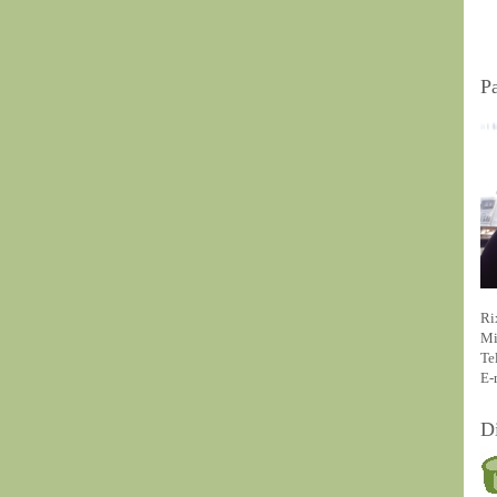
P
Ri
Mi
Te
E-
D