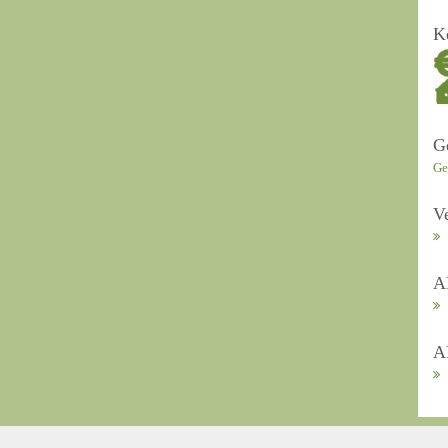
K
G
Ge
V
A
A