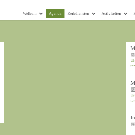
Welkom
Agenda
Kerkdiensten
Activiteiten
M
Ui
te
M
Ui
te
I