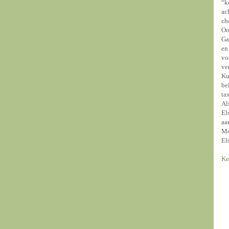
“k
ac
ch
Oo
Ga
en
vo
ve
Ku
be
ta
Al
El
aa
Mo
El
Ke