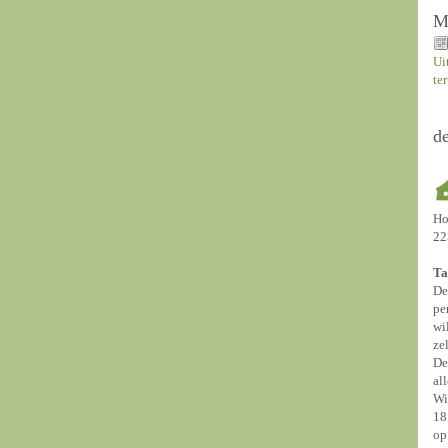
M
Ui
te
d
Ho
22
Ta
De
pe
wi
ze
De
al
Wi
18
op