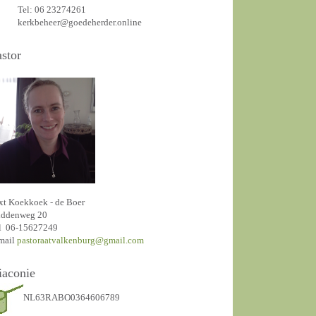
Tel: 06 23274261
kerkbeheer@goedeherder.online
astor
xt Koekkoek - de Boer
ddenweg 20
l 06-15627249
mail
pastoraatvalkenburg@gmail.com
iaconie
NL63RABO0364606789