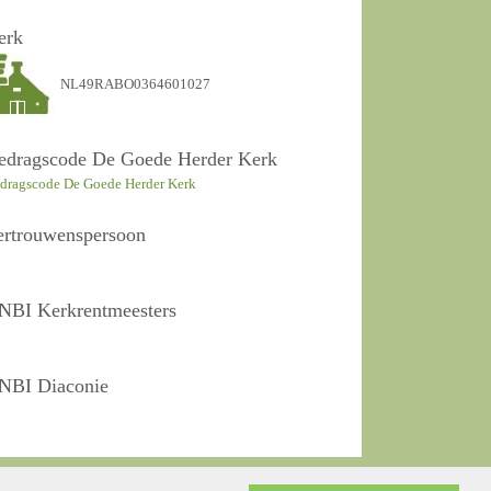
erk
NL49RABO0364601027
edragscode De Goede Herder Kerk
dragscode De Goede Herder Kerk
ertrouwenspersoon
NBI Kerkrentmeesters
NBI Diaconie