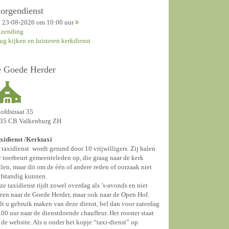
orgendienst
23-08-2026 om 10:00 uur
tzending
rug kijken en luisteren kerkdienst
e Goede Herder
ofdstraat 35
35 CB Valkenburg ZH
xidienst /
Kerktaxi
 taxidienst wordt gerund door 10 vrijwilligers. Zij halen
r toerbeurt gemeenteleden op, die graag naar de kerk
llen, maar dit om de één of andere reden of oorzaak niet
lfstandig kunnen.
ze taxidienst rijdt zowel overdag als ’s-avonds en niet
leen naar de Goede Herder, maar ook naar de Open Hof.
lt u gebruik maken van deze dienst, bel dan voor zaterdag
.00 uur naar de dienstdoende chauffeur. Het rooster staat
 de website. Als u onder het kopje “taxi-dienst” op