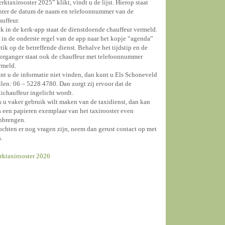
erktaxirooster 2025” klikt, vindt u de lijst. Hierop staat
hter de datum de naam en telefoonnummer van de
auffeur.
k in de kerk-app staat de dienstdoende chauffeur vermeld.
 in de onderste regel van de app naar het kopje “agenda”
 tik op de betreffende dienst. Behalve het tijdstip en de
organger staat ook de chauffeur met telefoonnummer
rmeld.
nt u de informatie niet vinden, dan kunt u Els Schoneveld
llen: 06 – 5228 4780. Dan zorgt zij ervoor dat de
xichauffeur ingelicht wordt.
s u vaker gebruik wilt maken van de taxidienst, dan kan
s een papieren exemplaar van het taxirooster even
nbrengen.
chten er nog vragen zijn, neem dan gerust contact op met
s.
rktaxirooster 2026