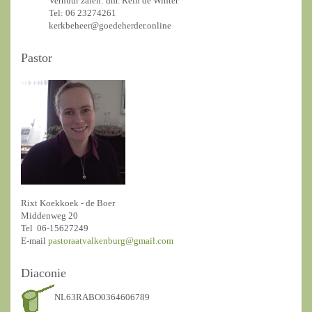
Verhuur zalen: dhr. Rein de Winter
Tel: 06 23274261
kerkbeheer@goedeherder.online
Pastor
Rixt Koekkoek - de Boer
Middenweg 20
Tel 06-15627249
E-mail
pastoraatvalkenburg@gmail.com
Diaconie
NL63RABO0364606789