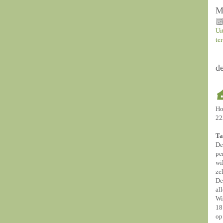
M
Ui
te
d
Ho
22
Ta
De
pe
wi
ze
De
al
Wi
18
op