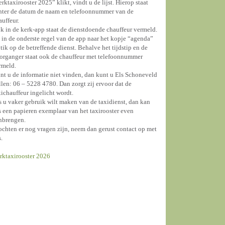
erktaxirooster 2025” klikt, vindt u de lijst. Hierop staat
hter de datum de naam en telefoonnummer van de
auffeur.
k in de kerk-app staat de dienstdoende chauffeur vermeld.
 in de onderste regel van de app naar het kopje “agenda”
 tik op de betreffende dienst. Behalve het tijdstip en de
organger staat ook de chauffeur met telefoonnummer
rmeld.
nt u de informatie niet vinden, dan kunt u Els Schoneveld
llen: 06 – 5228 4780. Dan zorgt zij ervoor dat de
xichauffeur ingelicht wordt.
s u vaker gebruik wilt maken van de taxidienst, dan kan
s een papieren exemplaar van het taxirooster even
nbrengen.
chten er nog vragen zijn, neem dan gerust contact op met
s.
rktaxirooster 2026