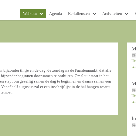
Welkom
Agenda
Kerkdiensten
Activiteiten
M
Ui
te
 bijzonder tintje en de dag, de zondag na de Paardenmarkt, dat alle
 bijzonder beginnen door samen te ontbijten. Om 9 uur staat in het
eren stapt om gezellig samen de dag te beginnen en daarna samen een
M
 Vanaf half augustus zal er een inschrijflijst in de hal hangen waar u
ptember.
Ui
te
I