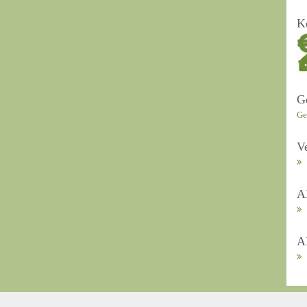
K
G
Ge
V
A
A