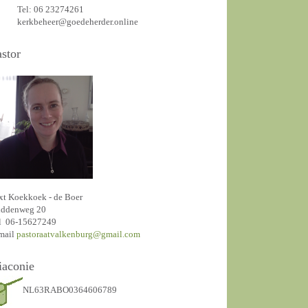
Tel: 06 23274261
kerkbeheer@goedeherder.online
astor
xt Koekkoek - de Boer
ddenweg 20
l 06-15627249
mail
pastoraatvalkenburg@gmail.com
iaconie
NL63RABO0364606789