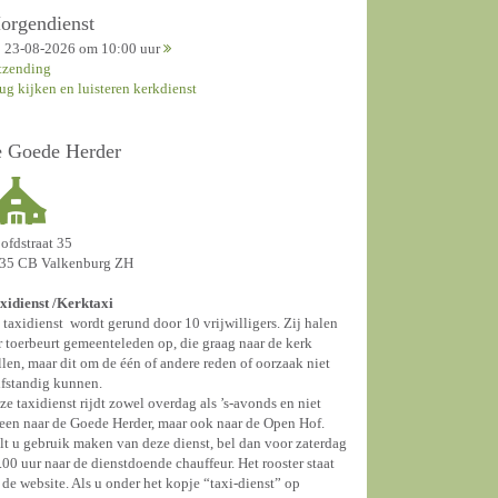
orgendienst
23-08-2026 om 10:00 uur
tzending
rug kijken en luisteren kerkdienst
e Goede Herder
ofdstraat 35
35 CB Valkenburg ZH
xidienst /
Kerktaxi
 taxidienst wordt gerund door 10 vrijwilligers. Zij halen
r toerbeurt gemeenteleden op, die graag naar de kerk
llen, maar dit om de één of andere reden of oorzaak niet
lfstandig kunnen.
ze taxidienst rijdt zowel overdag als ’s-avonds en niet
leen naar de Goede Herder, maar ook naar de Open Hof.
lt u gebruik maken van deze dienst, bel dan voor zaterdag
.00 uur naar de dienstdoende chauffeur. Het rooster staat
 de website. Als u onder het kopje “taxi-dienst” op