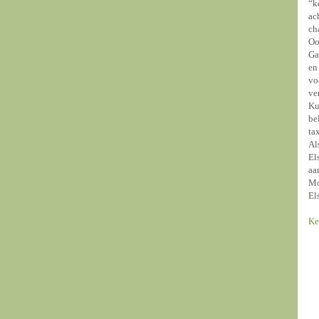
“k
ac
ch
Oo
Ga
en
vo
ve
Ku
be
ta
Al
El
aa
Mo
El
Ke