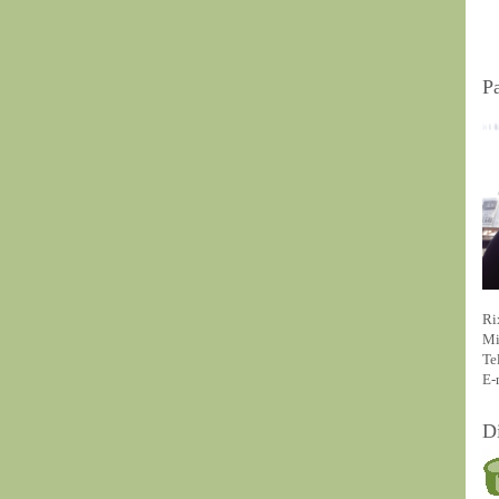
P
Ri
Mi
Te
E-
D