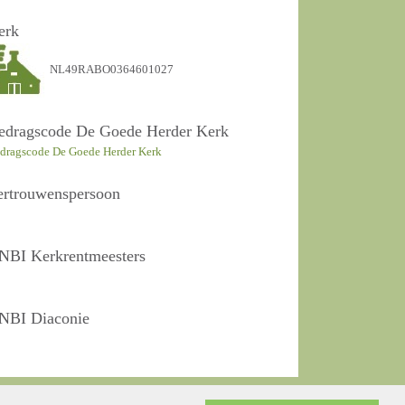
erk
NL49RABO0364601027
edragscode De Goede Herder Kerk
dragscode De Goede Herder Kerk
ertrouwenspersoon
NBI Kerkrentmeesters
NBI Diaconie