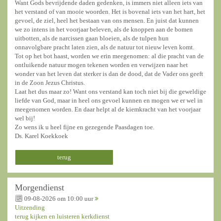
Want Gods bevrijdende daden gedenken, is immers niet alleen iets van
het verstand of van mooie woorden. Het is bovenal iets van het hart, het
gevoel, de ziel, heel het bestaan van ons mensen. En juist dat kunnen
we zo intens in het voorjaar beleven, als de knoppen aan de bomen
uitbotten, als de narcissen gaan bloeien, als de tulpen hun
onnavolgbare pracht laten zien, als de natuur tot nieuw leven komt.
Tot op het bot haast, worden we erin meegenomen: al die pracht van de
ontluikende natuur mogen tekenen worden en verwijzen naar het
wonder van het leven dat sterker is dan de dood, dat de Vader ons geeft
in de Zoon Jezus Christus.
Laat het dus maar zo! Want ons verstand kan toch niet bij die geweldige
liefde van God, maar in heel ons gevoel kunnen en mogen we er wel in
meegenomen worden. En daar helpt al de kiemkracht van het voorjaar
wel bij!
Zo wens ik u heel fijne en gezegende Paasdagen toe.
Ds. Karel Koekkoek
terug
Morgendienst
09-08-2026 om 10:00 uur
Uitzending
terug kijken en luisteren kerkdienst