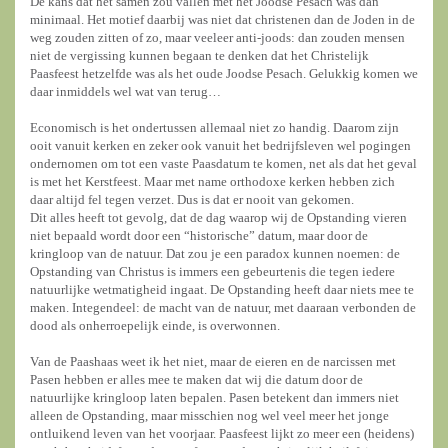
De kans dat het samen zou vallen met het Joodse Pesach was dan
minimaal. Het motief daarbij was niet dat christenen dan de Joden in de
weg zouden zitten of zo, maar veeleer anti-joods: dan zouden mensen
niet de vergissing kunnen begaan te denken dat het Christelijk
Paasfeest hetzelfde was als het oude Joodse Pesach. Gelukkig komen we
daar inmiddels wel wat van terug…
Economisch is het ondertussen allemaal niet zo handig. Daarom zijn
ooit vanuit kerken en zeker ook vanuit het bedrijfsleven wel pogingen
ondernomen om tot een vaste Paasdatum te komen, net als dat het geval
is met het Kerstfeest. Maar met name orthodoxe kerken hebben zich
daar altijd fel tegen verzet. Dus is dat er nooit van gekomen.
Dit alles heeft tot gevolg, dat de dag waarop wij de Opstanding vieren
niet bepaald wordt door een “historische” datum, maar door de
kringloop van de natuur. Dat zou je een paradox kunnen noemen: de
Opstanding van Christus is immers een gebeurtenis die tegen iedere
natuurlijke wetmatigheid ingaat. De Opstanding heeft daar niets mee te
maken. Integendeel: de macht van de natuur, met daaraan verbonden de
dood als onherroepelijk einde, is overwonnen.
Van de Paashaas weet ik het niet, maar de eieren en de narcissen met
Pasen hebben er alles mee te maken dat wij die datum door de
natuurlijke kringloop laten bepalen. Pasen betekent dan immers niet
alleen de Opstanding, maar misschien nog wel veel meer het jonge
ontluikend leven van het voorjaar. Paasfeest lijkt zo meer een (heidens)