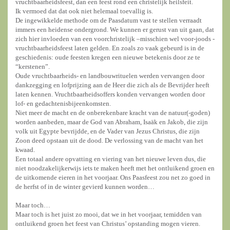
vruchtbaarheidsfeest, dan een feest rond een christelijk heilsfeit.
Ik vermoed dat dat ook niet helemaal toevallig is.
De ingewikkelde methode om de Paasdatum vast te stellen verraadt
immers een heidense ondergrond. We kunnen er gerust van uit gaan, dat
zich hier invloeden van een voorchristelijk –misschien wel voor-joods -
vruchtbaarheidsfeest laten gelden. En zoals zo vaak gebeurd is in de
geschiedenis: oude feesten kregen een nieuwe betekenis door ze te
“kerstenen”.
Oude vruchtbaarheids- en landbouwrituelen werden vervangen door
dankzegging en lofprijzing aan de Heer die zich als de Bevrijder heeft
laten kennen. Vruchtbaarheidsoffers konden vervangen worden door
lof- en gedachtenisbijeenkomsten.
Niet meer de macht en de onberekenbare kracht van de natuur(-goden)
worden aanbeden, maar de God van Abraham, Isaäk en Jakob, die zijn
volk uit Egypte bevrijdde, en de Vader van Jezus Christus, die zijn
Zoon deed opstaan uit de dood. De verlossing van de macht van het
kwaad.
Een totaal andere opvatting en viering van het nieuwe leven dus, die
niet noodzakelijkerwijs iets te maken heeft met het ontluikend groen en
de uitkomende eieren in het voorjaar. Ons Paasfeest zou net zo goed in
de herfst of in de winter gevierd kunnen worden…
Maar toch…
Maar toch is het juist zo mooi, dat we in het voorjaar, temidden van
ontluikend groen het feest van Christus’ opstanding mogen vieren.