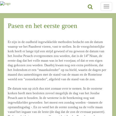
Toggle
naviga
Pasen en het eerste groen
Er zijn in de oudheid ingewikkelde methoden bedacht om de datum
waarop we het Paasfeest vieren, vast te stellen. In de vroegchristelijke
kerk heeft er lange tijd een strijd gewoed of nu gewoon de datum van
e
het Joodse Pesach overgenomen zou worden, dat is de 14
Nisan, de
eerste dag dat het volle maan was in het voorjaar, of dat er een eigen
dag gekozen zou worden. Daarbij kwam nog een extra probleem, dat
het Jodendom er een “maankalender” op na hield, waarin de dagen per
maand dus samenhingen met de stand van de maan en de Romeinse
wereld een “zonnekalender”, afgeleid van de stand van de zon.
De datum was op zich dus niet zomaar over te nemen. In de oosterse
kerken heeft men besloten zoveel mogelijk de dag van het Joodse
Pesach aan te houden. In de westerse is de berekening nog wat
ingewikkelder geworden: het moest een zondag worden –immers de
opstandingsdag -. En zo werd het de eerste zondag na de volle maan
vanaf het ingaan van de lente (de dag dat de zon de evenaar passeert).