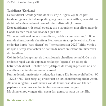
2235 CB Valkenburg ZH
Taxidienst /
Kerktaxi
De taxidienst wordt gerund door 10 vrijwilligers. Zij halen per
toerbeurt gemeenteleden op, die graag naar de kerk willen, maar dit om
de één of andere reden of oorzaak niet zelfstandig kunnen.
Deze taxidienst rijdt zowel overdag als ’s-avonds en niet alleen naar de
Goede Herder, maar ook naar de Open Hof.
Wilt u gebruik maken van deze dienst, bel dan voor zaterdag 18.00 uur
naar de dienstdoende chauffeur. Het rooster staat op de website. Als u
onder het kopje “taxi-dienst” op “kerktaxirooster 2025” klikt, vindt u
de lijst. Hierop staat achter de datum de naam en telefoonnummer van
de chauffeur.
Ook in de kerk-app staat de dienstdoende chauffeur vermeld. Ga in de
onderste regel van de app naar het kopje “agenda” en tik op de
betreffende dienst. Behalve het tijdstip en de voorganger staat ook de
chauffeur met telefoonnummer vermeld.
Kunt u de informatie niet vinden, dan kunt u Els Schoneveld bellen: 06
– 5228 4780. Dan zorgt zij ervoor dat de taxichauffeur ingelicht wordt.
Als u vaker gebruik wilt maken van de taxidienst, dan kan Els een
papieren exemplaar van het taxirooster even aanbrengen.
Mochten er nog vragen zijn, neem dan gerust contact op met Els.
Kerktaxirooster 2026