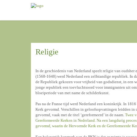
Religie
In de geschiedenis van Nederland speelt religie van oudsher e
(1568-1648) werd Nederland een zelfstandige republiek. In da
de Republiek gekozen voor vrijheid van godsdienst, in een w
jonge republiek een toevluchtsoord voor immigranten uit om
bloeiperiode van met name de schilderkunst.
Pas na de Franse tijd werd Nederland een koninkrijk. In 181
Kerk gevormd. Verschillen in geloofsopvattingen leidden in 
gevormd, vaak met de titel ‘gereformeerd’ in de naam.
Twee v
Gereformeerde Kerken in Nederland. Na een langdurig proces
gevormd, waarin de Hervormde Kerk en de Gereformeerde Ke
Een belangrijk kenmerk van de PKN ia dat er ruimte is voor ve