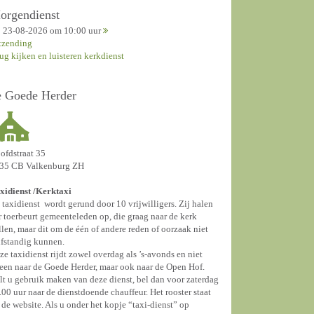
orgendienst
23-08-2026 om 10:00 uur
tzending
rug kijken en luisteren kerkdienst
e Goede Herder
ofdstraat 35
35 CB Valkenburg ZH
xidienst /
Kerktaxi
 taxidienst wordt gerund door 10 vrijwilligers. Zij halen
r toerbeurt gemeenteleden op, die graag naar de kerk
llen, maar dit om de één of andere reden of oorzaak niet
lfstandig kunnen.
ze taxidienst rijdt zowel overdag als ’s-avonds en niet
leen naar de Goede Herder, maar ook naar de Open Hof.
lt u gebruik maken van deze dienst, bel dan voor zaterdag
.00 uur naar de dienstdoende chauffeur. Het rooster staat
 de website. Als u onder het kopje “taxi-dienst” op