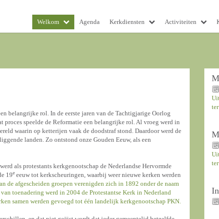
Welkom
Agenda
Kerkdiensten
Activiteiten
M
Ui
te
en belangrijke rol. In de eerste jaren van de Tachtigjarige Oorlog
t proces speelde de Reformatie een belangrijke rol. Al vroeg werd in
ereld waarin op ketterijen vaak de doodstraf stond. Daardoor werd de
M
liggende landen. Zo ontstond onze Gouden Eeuw, als een
Ui
te
6 werd als protestants kerkgenootschap de Nederlandse Hervormde
e
de 19
eeuw tot kerkscheuringen, waarbij weer nieuwe kerken werden
an de afgescheiden groepen verenigden zich in 1892 onder de naam
I
 van toenadering werd in 2004 de Protestantse Kerk in Nederland
rken samen werden gevoegd tot één landelijk kerkgenootschap PKN.
rschillen, en dat niet geëist wordt dat ieder gemeentelid hetzelfde