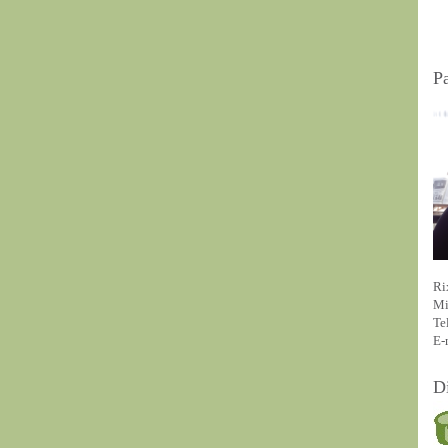
P
Ri
Mi
Te
E-
D