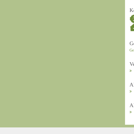
K
G
Ge
V
A
A