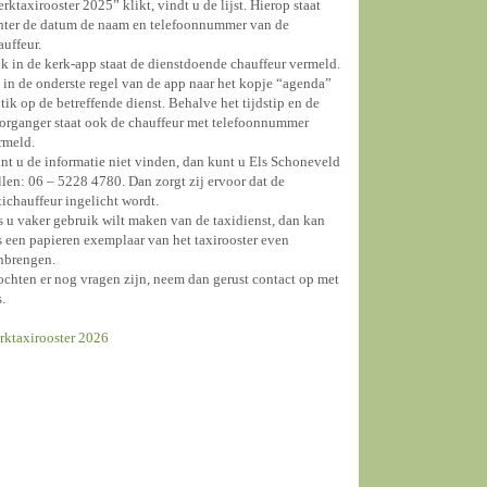
erktaxirooster 2025” klikt, vindt u de lijst. Hierop staat
hter de datum de naam en telefoonnummer van de
auffeur.
k in de kerk-app staat de dienstdoende chauffeur vermeld.
 in de onderste regel van de app naar het kopje “agenda”
 tik op de betreffende dienst. Behalve het tijdstip en de
organger staat ook de chauffeur met telefoonnummer
rmeld.
nt u de informatie niet vinden, dan kunt u Els Schoneveld
llen: 06 – 5228 4780. Dan zorgt zij ervoor dat de
xichauffeur ingelicht wordt.
s u vaker gebruik wilt maken van de taxidienst, dan kan
s een papieren exemplaar van het taxirooster even
nbrengen.
chten er nog vragen zijn, neem dan gerust contact op met
s.
rktaxirooster 2026