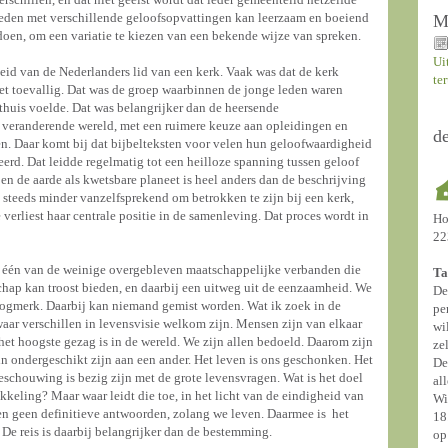
n leden met verschillende geloofsopvattingen kan leerzaam en boeiend
M
 doen, om een variatie te kiezen van een bekende wijze van spreken.
Ui
d van de Nederlanders lid van een kerk. Vaak was dat de kerk
te
et toevallig. Dat was de groep waarbinnen de jonge leden waren
huis voelde. Dat was belangrijker dan de heersende
 veranderende wereld, met een ruimere keuze aan opleidingen en
d
en. Daar komt bij dat bijbelteksten voor velen hun geloofwaardigheid
nteerd. Dat leidde regelmatig tot een heilloze spanning tussen geloof
en de aarde als kwetsbare planeet is heel anders dan de beschrijving
steeds minder vanzelfsprekend om betrokken te zijn bij een kerk,
verliest haar centrale positie in de samenleving. Dat proces wordt in
Ho
22
is één van de weinige overgebleven maatschappelijke verbanden die
Ta
hap kan troost bieden, en daarbij een uitweg uit de eenzaamheid. We
De
toogmerk. Daarbij kan niemand gemist worden. Wat ik zoek in de
pe
aar verschillen in levensvisie welkom zijn. Mensen zijn van elkaar
wi
het hoogste gezag is in de wereld. We zijn allen bedoeld. Daarom zijn
ze
n ondergeschikt zijn aan een ander. Het leven is ons geschonken. Het
De
eschouwing is bezig zijn met de grote levensvragen. Wat is het doel
al
keling? Maar waar leidt die toe, in het licht van de eindigheid van
Wi
 geen definitieve antwoorden, zolang we leven. Daarmee is het
18
De reis is daarbij belangrijker dan de bestemming.
op