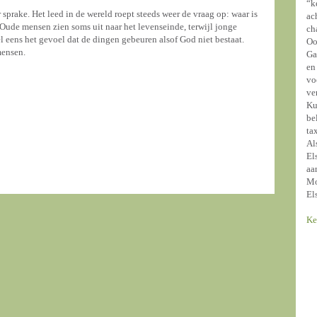
“k
r sprake. Het leed in de wereld roept steeds weer de vraag op: waar is
ac
ude mensen zien soms uit naar het levenseinde, terwijl jonge
ch
eens het gevoel dat de dingen gebeuren alsof God niet bestaat.
Oo
mensen.
Ga
en
vo
ve
Ku
be
ta
Al
El
aa
Mo
El
Ke