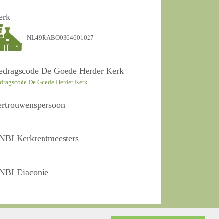
erk
NL49RABO0364601027
edragscode De Goede Herder Kerk
dragscode De Goede Herder Kerk
ertrouwenspersoon
NBI Kerkrentmeesters
NBI Diaconie