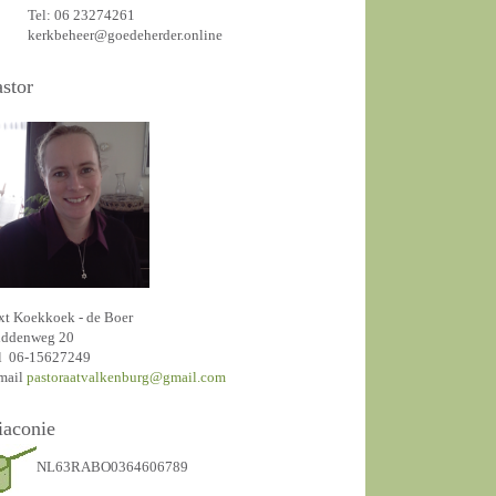
Tel: 06 23274261
kerkbeheer@goedeherder.online
astor
xt Koekkoek - de Boer
ddenweg 20
l 06-15627249
mail
pastoraatvalkenburg@gmail.com
iaconie
NL63RABO0364606789