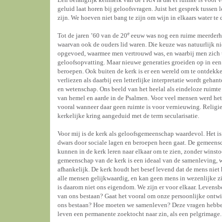
geluid laat horen bij geloofsvragen. Juist het gesprek tusse
zijn. We hoeven niet bang te zijn om wijn in elkaars water te
e
Tot de jaren ’60 van de 20
eeuw was nog een ruime meerderhei
waarvan ook de ouders lid waren. Die keuze was natuurlijk ni
opgevoed, waarmee men vertrouwd was, en waarbij men zich t
geloofsopvatting. Maar nieuwe generaties groeiden op in een
beroepen. Ook buiten de kerk is er een wereld om te ontdekk
verliezen als daarbij een letterlijke interpretatie wordt geha
en wetenschap. Ons beeld van het heelal als eindeloze ruimte 
van hemel en aarde in de Psalmen. Voor veel mensen werd het 
vooral wanneer daar geen ruimte is voor vernieuwing. Religie 
kerkelijke kring aangeduid met de term secularisatie.
Voor mij is de kerk als geloofsgemeenschap waardevol. Het 
dwars door sociale lagen en beroepen heen gaat. De gemeensc
kunnen in de kerk leren naar elkaar om te zien, zonder wins
gemeenschap van de kerk is een ideaal van de samenleving, w
afhankelijk. De kerk houdt het besef levend dat de mens niet 
alle mensen gelijkwaardig, en kan geen mens in wezenlijke zi
is daarom niet ons eigendom. We zijn er voor elkaar. Levensb
van ons bestaan? Gaat het vooral om onze persoonlijke ontwik
ons bestaan? Hoe moeten we samenleven? Deze vragen hebben
leven een permanente zoektocht naar zin, als een pelgrimage. 