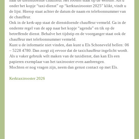
naar de dienstdoende chauffeur. Het rooster staat op de website. Als u
onder het kopje “taxi-dienst” op “kerktaxirooster 2025” klikt, vindt u
de lijst. Hierop staat achter de datum de naam en telefoonnummer van
de chauffeur.
Ook in de kerk-app staat de dienstdoende chauffeur vermeld. Ga in de
onderste regel van de app naar het kopje “agenda” en tik op de
betreffende dienst. Behalve het tijdstip en de voorganger staat ook de
chauffeur met telefoonnummer vermeld.
Kunt u de informatie niet vinden, dan kunt u Els Schoneveld bellen: 06
– 5228 4780. Dan zorgt zij ervoor dat de taxichauffeur ingelicht wordt.
Als u vaker gebruik wilt maken van de taxidienst, dan kan Els een
papieren exemplaar van het taxirooster even aanbrengen.
Mochten er nog vragen zijn, neem dan gerust contact op met Els.
Kerktaxirooster 2026