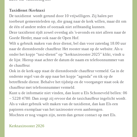
Taxidienst /
Kerktaxi
De taxidienst wordt gerund door 10 vrijwilligers. Zij halen per
toerbeurt gemeenteleden op, die graag naar de kerk willen, maar dit om
de één of andere reden of oorzaak niet zelfstandig kunnen.
Deze taxidienst rijdt zowel overdag als ’s-avonds en niet alleen naar de
Goede Herder, maar ook naar de Open Hof.
Wilt u gebruik maken van deze dienst, bel dan voor zaterdag 18.00 uur
naar de dienstdoende chauffeur. Het rooster staat op de website. Als u
onder het kopje “taxi-dienst” op “kerktaxirooster 2025” klikt, vindt u
de lijst. Hierop staat achter de datum de naam en telefoonnummer van
de chauffeur.
Ook in de kerk-app staat de dienstdoende chauffeur vermeld. Ga in de
onderste regel van de app naar het kopje “agenda” en tik op de
betreffende dienst. Behalve het tijdstip en de voorganger staat ook de
chauffeur met telefoonnummer vermeld.
Kunt u de informatie niet vinden, dan kunt u Els Schoneveld bellen: 06
– 5228 4780. Dan zorgt zij ervoor dat de taxichauffeur ingelicht wordt.
Als u vaker gebruik wilt maken van de taxidienst, dan kan Els een
papieren exemplaar van het taxirooster even aanbrengen.
Mochten er nog vragen zijn, neem dan gerust contact op met Els.
Kerktaxirooster 2026