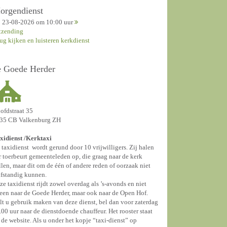
orgendienst
23-08-2026 om 10:00 uur
tzending
rug kijken en luisteren kerkdienst
e Goede Herder
ofdstraat 35
35 CB Valkenburg ZH
xidienst /
Kerktaxi
 taxidienst wordt gerund door 10 vrijwilligers. Zij halen
r toerbeurt gemeenteleden op, die graag naar de kerk
llen, maar dit om de één of andere reden of oorzaak niet
lfstandig kunnen.
ze taxidienst rijdt zowel overdag als ’s-avonds en niet
leen naar de Goede Herder, maar ook naar de Open Hof.
lt u gebruik maken van deze dienst, bel dan voor zaterdag
.00 uur naar de dienstdoende chauffeur. Het rooster staat
 de website. Als u onder het kopje “taxi-dienst” op