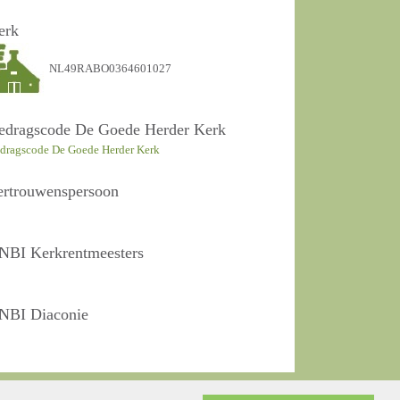
erk
NL49RABO0364601027
edragscode De Goede Herder Kerk
dragscode De Goede Herder Kerk
ertrouwenspersoon
NBI Kerkrentmeesters
NBI Diaconie