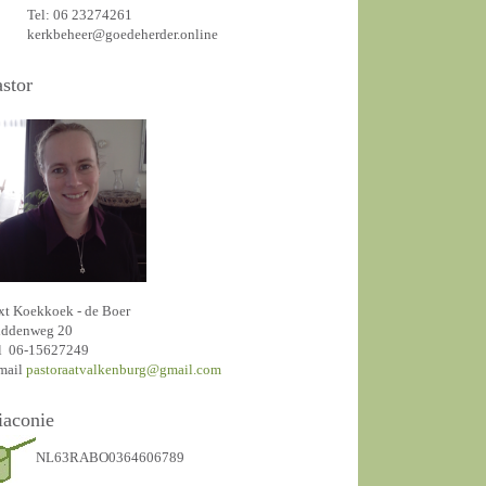
Tel: 06 23274261
kerkbeheer@goedeherder.online
astor
xt Koekkoek - de Boer
ddenweg 20
l 06-15627249
mail
pastoraatvalkenburg@gmail.com
iaconie
NL63RABO0364606789