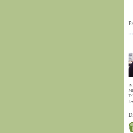
P
Ri
Mi
Te
E-
D