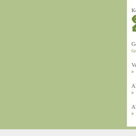
K
G
Ge
V
A
A