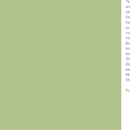
“k
ac
ch
Oo
Ga
en
vo
ve
Ku
be
ta
Al
El
aa
Mo
El
Ke