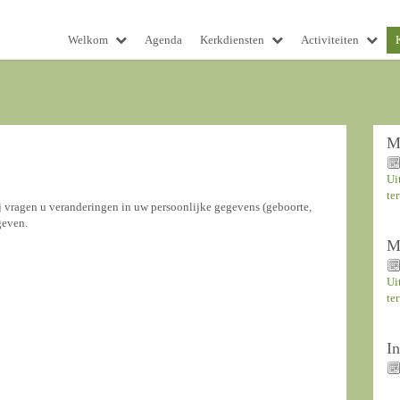
Welkom
Agenda
Kerkdiensten
Activiteiten
M
Ui
te
j vragen u veranderingen in uw persoonlijke gegevens (geboorte,
geven.
M
Ui
te
I