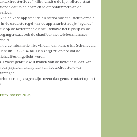
erktaxirooster 2025” klikt, vindt u de lijst. Hierop staat
hter de datum de naam en telefoonnummer van de
auffeur.
k in de kerk-app staat de dienstdoende chauffeur vermeld.
 in de onderste regel van de app naar het kopje “agenda”
 tik op de betreffende dienst. Behalve het tijdstip en de
organger staat ook de chauffeur met telefoonnummer
rmeld.
nt u de informatie niet vinden, dan kunt u Els Schoneveld
llen: 06 – 5228 4780. Dan zorgt zij ervoor dat de
xichauffeur ingelicht wordt.
s u vaker gebruik wilt maken van de taxidienst, dan kan
s een papieren exemplaar van het taxirooster even
nbrengen.
chten er nog vragen zijn, neem dan gerust contact op met
s.
rktaxirooster 2026