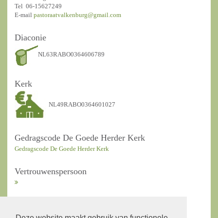
Tel 06-15627249
E-mail
pastoraatvalkenburg@gmail.com
Diaconie
NL63RABO0364606789
Kerk
NL49RABO0364601027
Gedragscode De Goede Herder Kerk
Gedragscode De Goede Herder Kerk
Vertrouwenspersoon
ANBI Kerkrentmeesters
Deze website maakt gebruik van functionele