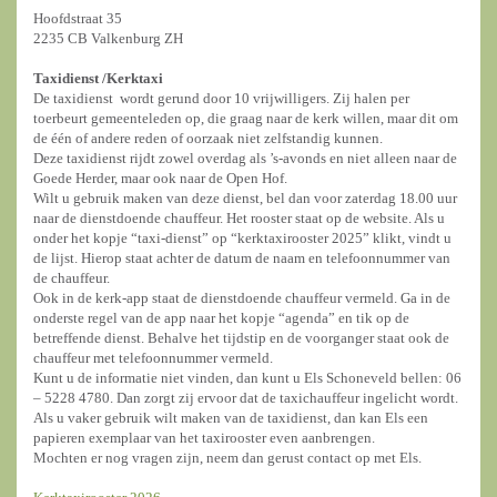
Hoofdstraat 35
2235 CB Valkenburg ZH
Taxidienst /
Kerktaxi
De taxidienst wordt gerund door 10 vrijwilligers. Zij halen per
toerbeurt gemeenteleden op, die graag naar de kerk willen, maar dit om
de één of andere reden of oorzaak niet zelfstandig kunnen.
Deze taxidienst rijdt zowel overdag als ’s-avonds en niet alleen naar de
Goede Herder, maar ook naar de Open Hof.
Wilt u gebruik maken van deze dienst, bel dan voor zaterdag 18.00 uur
naar de dienstdoende chauffeur. Het rooster staat op de website. Als u
onder het kopje “taxi-dienst” op “kerktaxirooster 2025” klikt, vindt u
de lijst. Hierop staat achter de datum de naam en telefoonnummer van
de chauffeur.
Ook in de kerk-app staat de dienstdoende chauffeur vermeld. Ga in de
onderste regel van de app naar het kopje “agenda” en tik op de
betreffende dienst. Behalve het tijdstip en de voorganger staat ook de
chauffeur met telefoonnummer vermeld.
Kunt u de informatie niet vinden, dan kunt u Els Schoneveld bellen: 06
– 5228 4780. Dan zorgt zij ervoor dat de taxichauffeur ingelicht wordt.
Als u vaker gebruik wilt maken van de taxidienst, dan kan Els een
papieren exemplaar van het taxirooster even aanbrengen.
Mochten er nog vragen zijn, neem dan gerust contact op met Els.