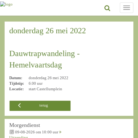
Toggle
naviga
donderdag 26 mei 2022
Dauwtrapwandeling -
Hemelvaartsdag
Datum:
donderdag 26 mei 2022
Tijdstip:
6.00 uur
Locatie:
start Castellumplein
terug
Morgendienst
09-08-2026 om 10:00 uur
Uitzending