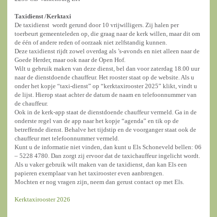
Taxidienst /
Kerktaxi
De taxidienst wordt gerund door 10 vrijwilligers. Zij halen per
toerbeurt gemeenteleden op, die graag naar de kerk willen, maar dit om
de één of andere reden of oorzaak niet zelfstandig kunnen.
Deze taxidienst rijdt zowel overdag als ’s-avonds en niet alleen naar de
Goede Herder, maar ook naar de Open Hof.
Wilt u gebruik maken van deze dienst, bel dan voor zaterdag 18.00 uur
naar de dienstdoende chauffeur. Het rooster staat op de website. Als u
onder het kopje “taxi-dienst” op “kerktaxirooster 2025” klikt, vindt u
de lijst. Hierop staat achter de datum de naam en telefoonnummer van
de chauffeur.
Ook in de kerk-app staat de dienstdoende chauffeur vermeld. Ga in de
onderste regel van de app naar het kopje “agenda” en tik op de
betreffende dienst. Behalve het tijdstip en de voorganger staat ook de
chauffeur met telefoonnummer vermeld.
Kunt u de informatie niet vinden, dan kunt u Els Schoneveld bellen: 06
– 5228 4780. Dan zorgt zij ervoor dat de taxichauffeur ingelicht wordt.
Als u vaker gebruik wilt maken van de taxidienst, dan kan Els een
papieren exemplaar van het taxirooster even aanbrengen.
Mochten er nog vragen zijn, neem dan gerust contact op met Els.
Kerktaxirooster 2026