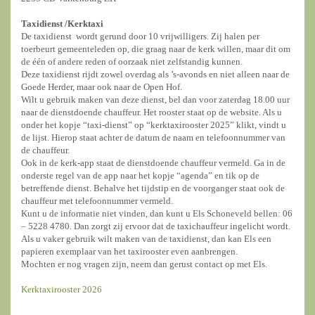
Taxidienst /
Kerktaxi
De taxidienst wordt gerund door 10 vrijwilligers. Zij halen per
toerbeurt gemeenteleden op, die graag naar de kerk willen, maar dit om
de één of andere reden of oorzaak niet zelfstandig kunnen.
Deze taxidienst rijdt zowel overdag als ’s-avonds en niet alleen naar de
Goede Herder, maar ook naar de Open Hof.
Wilt u gebruik maken van deze dienst, bel dan voor zaterdag 18.00 uur
naar de dienstdoende chauffeur. Het rooster staat op de website. Als u
onder het kopje “taxi-dienst” op “kerktaxirooster 2025” klikt, vindt u
de lijst. Hierop staat achter de datum de naam en telefoonnummer van
de chauffeur.
Ook in de kerk-app staat de dienstdoende chauffeur vermeld. Ga in de
onderste regel van de app naar het kopje “agenda” en tik op de
betreffende dienst. Behalve het tijdstip en de voorganger staat ook de
chauffeur met telefoonnummer vermeld.
Kunt u de informatie niet vinden, dan kunt u Els Schoneveld bellen: 06
– 5228 4780. Dan zorgt zij ervoor dat de taxichauffeur ingelicht wordt.
Als u vaker gebruik wilt maken van de taxidienst, dan kan Els een
papieren exemplaar van het taxirooster even aanbrengen.
Mochten er nog vragen zijn, neem dan gerust contact op met Els.
Kerktaxirooster 2026