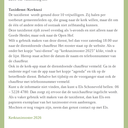
Taxidienst /
Kerktaxi
De taxidienst wordt gerund door 10 vrijwilligers. Zij halen per
toerbeurt gemeenteleden op, die graag naar de kerk willen, maar dit om
de één of andere reden of oorzaak niet zelfstandig kunnen.
Deze taxidienst rijdt zowel overdag als ’s-avonds en niet alleen naar de
Goede Herder, maar ook naar de Open Hof.
Wilt u gebruik maken van deze dienst, bel dan voor zaterdag 18.00 uur
naar de dienstdoende chauffeur. Het rooster staat op de website. Als u
onder het kopje “taxi-dienst” op “kerktaxirooster 2025” klikt, vindt u
de lijst. Hierop staat achter de datum de naam en telefoonnummer van
de chauffeur.
Ook in de kerk-app staat de dienstdoende chauffeur vermeld. Ga in de
onderste regel van de app naar het kopje “agenda” en tik op de
betreffende dienst. Behalve het tijdstip en de voorganger staat ook de
chauffeur met telefoonnummer vermeld.
Kunt u de informatie niet vinden, dan kunt u Els Schoneveld bellen: 06
– 5228 4780. Dan zorgt zij ervoor dat de taxichauffeur ingelicht wordt.
Als u vaker gebruik wilt maken van de taxidienst, dan kan Els een
papieren exemplaar van het taxirooster even aanbrengen.
Mochten er nog vragen zijn, neem dan gerust contact op met Els.
Kerktaxirooster 2026