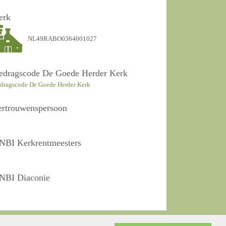
erk
NL49RABO0364601027
edragscode De Goede Herder Kerk
dragscode De Goede Herder Kerk
ertrouwenspersoon
NBI Kerkrentmeesters
NBI Diaconie