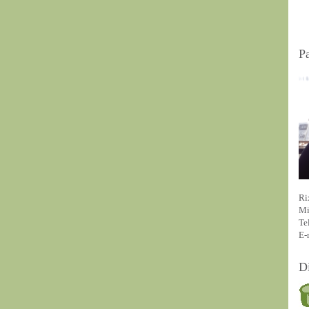
P
Ri
Mi
Te
E-
D