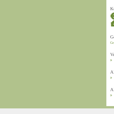
K
G
Ge
V
A
A