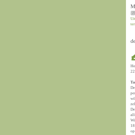
M
Ui
te
d
Ho
22
Ta
De
pe
wi
ze
De
al
Wi
18
op