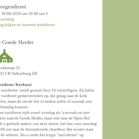
orgendienst
30-08-2026 om 10:00 uur
tzending
rug kijken en luisteren kerkdienst
e Goede Herder
ofdstraat 35
35 CB Valkenburg ZH
xidienst /
Kerktaxi
 taxidienst wordt gerund door 10 vrijwilligers. Zij halen
r toerbeurt gemeenteleden op, die graag naar de kerk
llen, maar dit om de één of andere reden of oorzaak niet
lfstandig kunnen.
ze taxidienst rijdt zowel overdag als ’s-avonds en niet
leen naar de Goede Herder, maar ook naar de Open Hof.
lt u gebruik maken van deze dienst, bel dan voor zaterdag
.00 uur naar de dienstdoende chauffeur. Het rooster staat
 de website. Als u onder het kopje “taxi-dienst” op