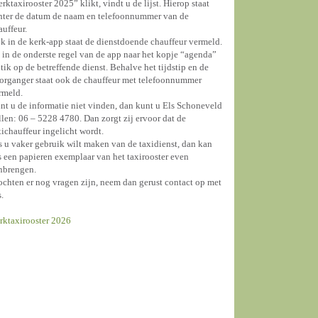
erktaxirooster 2025” klikt, vindt u de lijst. Hierop staat
hter de datum de naam en telefoonnummer van de
auffeur.
k in de kerk-app staat de dienstdoende chauffeur vermeld.
 in de onderste regel van de app naar het kopje “agenda”
 tik op de betreffende dienst. Behalve het tijdstip en de
organger staat ook de chauffeur met telefoonnummer
rmeld.
nt u de informatie niet vinden, dan kunt u Els Schoneveld
llen: 06 – 5228 4780. Dan zorgt zij ervoor dat de
xichauffeur ingelicht wordt.
s u vaker gebruik wilt maken van de taxidienst, dan kan
s een papieren exemplaar van het taxirooster even
nbrengen.
chten er nog vragen zijn, neem dan gerust contact op met
s.
rktaxirooster 2026