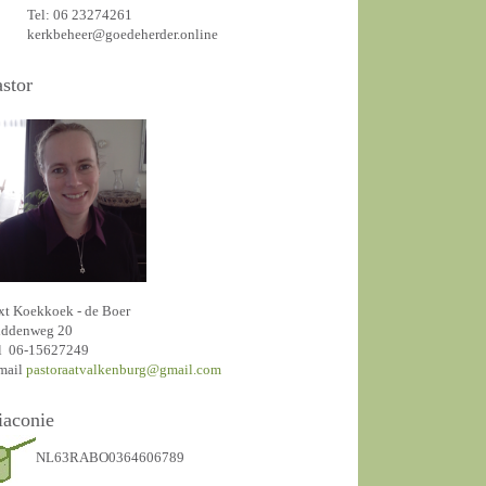
Tel: 06 23274261
kerkbeheer@goedeherder.online
astor
xt Koekkoek - de Boer
ddenweg 20
l 06-15627249
mail
pastoraatvalkenburg@gmail.com
iaconie
NL63RABO0364606789