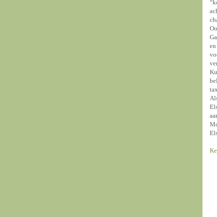
“k
ac
ch
Oo
Ga
en
vo
ve
Ku
be
ta
Al
El
aa
Mo
El
Ke