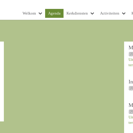
Welkom
Agenda
Kerkdiensten
Activiteiten
M
Ui
te
I
M
Ui
te