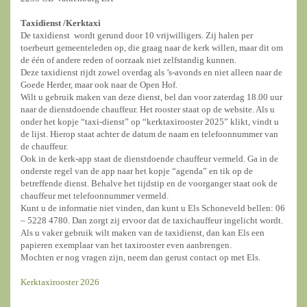
Taxidienst /
Kerktaxi
De taxidienst wordt gerund door 10 vrijwilligers. Zij halen per
toerbeurt gemeenteleden op, die graag naar de kerk willen, maar dit om
de één of andere reden of oorzaak niet zelfstandig kunnen.
Deze taxidienst rijdt zowel overdag als ’s-avonds en niet alleen naar de
Goede Herder, maar ook naar de Open Hof.
Wilt u gebruik maken van deze dienst, bel dan voor zaterdag 18.00 uur
naar de dienstdoende chauffeur. Het rooster staat op de website. Als u
onder het kopje “taxi-dienst” op “kerktaxirooster 2025” klikt, vindt u
de lijst. Hierop staat achter de datum de naam en telefoonnummer van
de chauffeur.
Ook in de kerk-app staat de dienstdoende chauffeur vermeld. Ga in de
onderste regel van de app naar het kopje “agenda” en tik op de
betreffende dienst. Behalve het tijdstip en de voorganger staat ook de
chauffeur met telefoonnummer vermeld.
Kunt u de informatie niet vinden, dan kunt u Els Schoneveld bellen: 06
– 5228 4780. Dan zorgt zij ervoor dat de taxichauffeur ingelicht wordt.
Als u vaker gebruik wilt maken van de taxidienst, dan kan Els een
papieren exemplaar van het taxirooster even aanbrengen.
Mochten er nog vragen zijn, neem dan gerust contact op met Els.
Kerktaxirooster 2026