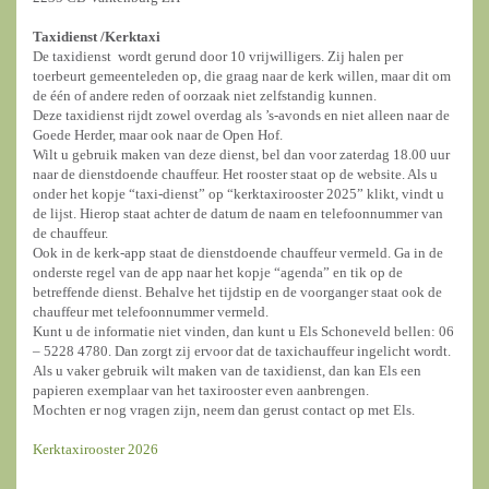
Taxidienst /
Kerktaxi
De taxidienst wordt gerund door 10 vrijwilligers. Zij halen per
toerbeurt gemeenteleden op, die graag naar de kerk willen, maar dit om
de één of andere reden of oorzaak niet zelfstandig kunnen.
Deze taxidienst rijdt zowel overdag als ’s-avonds en niet alleen naar de
Goede Herder, maar ook naar de Open Hof.
Wilt u gebruik maken van deze dienst, bel dan voor zaterdag 18.00 uur
naar de dienstdoende chauffeur. Het rooster staat op de website. Als u
onder het kopje “taxi-dienst” op “kerktaxirooster 2025” klikt, vindt u
de lijst. Hierop staat achter de datum de naam en telefoonnummer van
de chauffeur.
Ook in de kerk-app staat de dienstdoende chauffeur vermeld. Ga in de
onderste regel van de app naar het kopje “agenda” en tik op de
betreffende dienst. Behalve het tijdstip en de voorganger staat ook de
chauffeur met telefoonnummer vermeld.
Kunt u de informatie niet vinden, dan kunt u Els Schoneveld bellen: 06
– 5228 4780. Dan zorgt zij ervoor dat de taxichauffeur ingelicht wordt.
Als u vaker gebruik wilt maken van de taxidienst, dan kan Els een
papieren exemplaar van het taxirooster even aanbrengen.
Mochten er nog vragen zijn, neem dan gerust contact op met Els.
Kerktaxirooster 2026