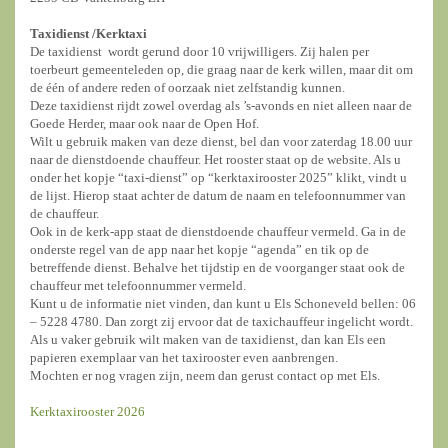
Taxidienst /
Kerktaxi
De taxidienst wordt gerund door 10 vrijwilligers. Zij halen per
toerbeurt gemeenteleden op, die graag naar de kerk willen, maar dit om
de één of andere reden of oorzaak niet zelfstandig kunnen.
Deze taxidienst rijdt zowel overdag als ’s-avonds en niet alleen naar de
Goede Herder, maar ook naar de Open Hof.
Wilt u gebruik maken van deze dienst, bel dan voor zaterdag 18.00 uur
naar de dienstdoende chauffeur. Het rooster staat op de website. Als u
onder het kopje “taxi-dienst” op “kerktaxirooster 2025” klikt, vindt u
de lijst. Hierop staat achter de datum de naam en telefoonnummer van
de chauffeur.
Ook in de kerk-app staat de dienstdoende chauffeur vermeld. Ga in de
onderste regel van de app naar het kopje “agenda” en tik op de
betreffende dienst. Behalve het tijdstip en de voorganger staat ook de
chauffeur met telefoonnummer vermeld.
Kunt u de informatie niet vinden, dan kunt u Els Schoneveld bellen: 06
– 5228 4780. Dan zorgt zij ervoor dat de taxichauffeur ingelicht wordt.
Als u vaker gebruik wilt maken van de taxidienst, dan kan Els een
papieren exemplaar van het taxirooster even aanbrengen.
Mochten er nog vragen zijn, neem dan gerust contact op met Els.
Kerktaxirooster 2026