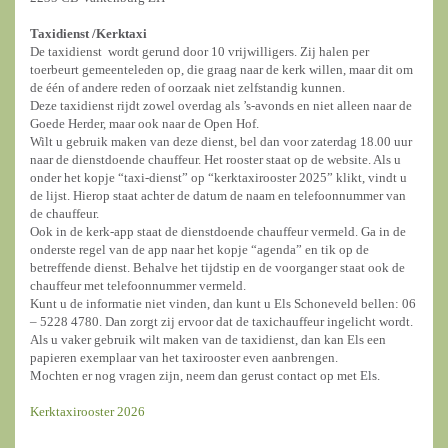
Taxidienst /
Kerktaxi
De taxidienst wordt gerund door 10 vrijwilligers. Zij halen per
toerbeurt gemeenteleden op, die graag naar de kerk willen, maar dit om
de één of andere reden of oorzaak niet zelfstandig kunnen.
Deze taxidienst rijdt zowel overdag als ’s-avonds en niet alleen naar de
Goede Herder, maar ook naar de Open Hof.
Wilt u gebruik maken van deze dienst, bel dan voor zaterdag 18.00 uur
naar de dienstdoende chauffeur. Het rooster staat op de website. Als u
onder het kopje “taxi-dienst” op “kerktaxirooster 2025” klikt, vindt u
de lijst. Hierop staat achter de datum de naam en telefoonnummer van
de chauffeur.
Ook in de kerk-app staat de dienstdoende chauffeur vermeld. Ga in de
onderste regel van de app naar het kopje “agenda” en tik op de
betreffende dienst. Behalve het tijdstip en de voorganger staat ook de
chauffeur met telefoonnummer vermeld.
Kunt u de informatie niet vinden, dan kunt u Els Schoneveld bellen: 06
– 5228 4780. Dan zorgt zij ervoor dat de taxichauffeur ingelicht wordt.
Als u vaker gebruik wilt maken van de taxidienst, dan kan Els een
papieren exemplaar van het taxirooster even aanbrengen.
Mochten er nog vragen zijn, neem dan gerust contact op met Els.
Kerktaxirooster 2026