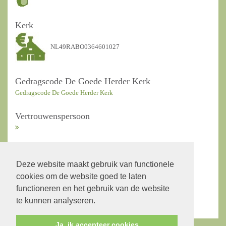
Kerk
NL49RABO0364601027
Gedragscode De Goede Herder Kerk
Gedragscode De Goede Herder Kerk
Vertrouwenspersoon
ANBI Kerkrentmeesters
Deze website maakt gebruik van functionele
cookies om de website goed te laten
ANBI Diaconie
functioneren en het gebruik van de website
te kunnen analyseren.
Ja, ik accepteer cookies