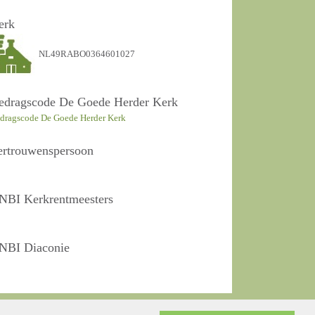
erk
NL49RABO0364601027
edragscode De Goede Herder Kerk
dragscode De Goede Herder Kerk
ertrouwenspersoon
NBI Kerkrentmeesters
NBI Diaconie