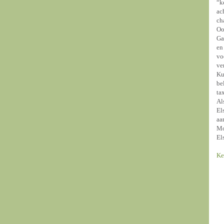
“k
ac
ch
Oo
Ga
en
vo
ve
Ku
be
ta
Al
El
aa
Mo
El
Ke