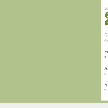
K
G
Ge
V
A
A