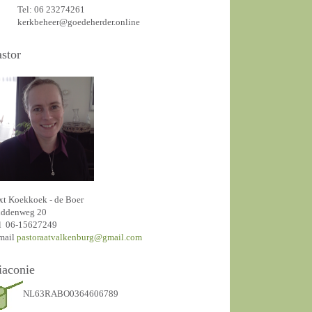
Tel: 06 23274261
kerkbeheer@goedeherder.online
astor
xt Koekkoek - de Boer
ddenweg 20
l 06-15627249
mail
pastoraatvalkenburg@gmail.com
iaconie
NL63RABO0364606789