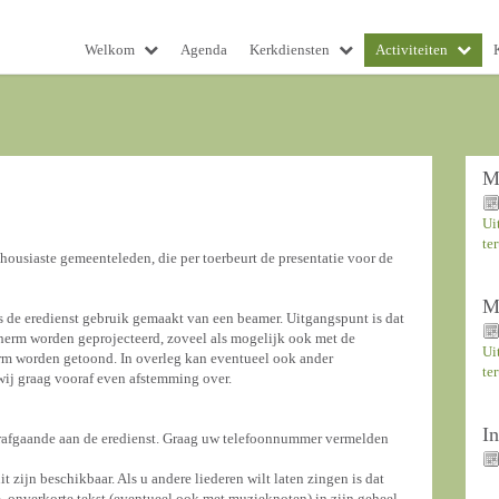
Welkom
Agenda
Kerkdiensten
Activiteiten
M
Ui
te
ousiaste gemeenteleden, die per toerbeurt de presentatie voor de
M
s de eredienst gebruik gemaakt van een beamer. Uitgangspunt is dat
cherm worden geprojecteerd, zoveel als mogelijk ook met de
Ui
erm worden getoond. In overleg kan eventueel ook ander
te
ij graag vooraf even afstemming over.
I
rafgaande aan de eredienst. Graag uw telefoonnummer vermelden
 zijn beschikbaar. Als u andere liederen wilt laten zingen is dat
, onverkorte tekst (eventueel ook met muzieknoten) in zijn geheel