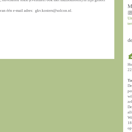
M
van één e-mail adres: gkv.kosters@solcon.nl.
Ui
te
d
Ho
22
Ta
De
pe
wi
ze
De
al
Wi
18
op