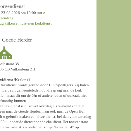
orgendienst
23-08-2026 om 10:00 uur
tzending
rug kijken en luisteren kerkdienst
e Goede Herder
ofdstraat 35
35 CB Valkenburg ZH
xidienst /
Kerktaxi
 taxidienst wordt gerund door 10 vrijwilligers. Zij halen
r toerbeurt gemeenteleden op, die graag naar de kerk
llen, maar dit om de één of andere reden of oorzaak niet
lfstandig kunnen.
ze taxidienst rijdt zowel overdag als ’s-avonds en niet
leen naar de Goede Herder, maar ook naar de Open Hof.
lt u gebruik maken van deze dienst, bel dan voor zaterdag
.00 uur naar de dienstdoende chauffeur. Het rooster staat
 de website. Als u onder het kopje “taxi-dienst” op