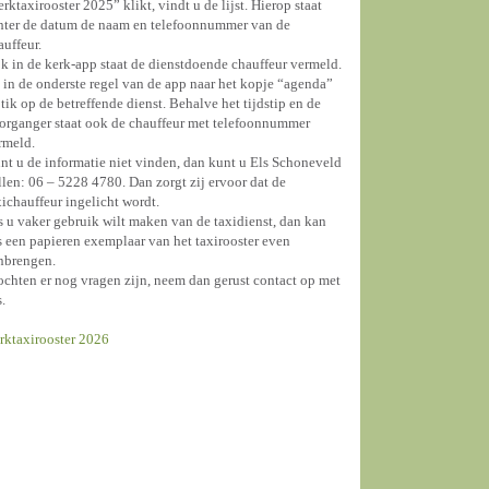
erktaxirooster 2025” klikt, vindt u de lijst. Hierop staat
hter de datum de naam en telefoonnummer van de
auffeur.
k in de kerk-app staat de dienstdoende chauffeur vermeld.
 in de onderste regel van de app naar het kopje “agenda”
 tik op de betreffende dienst. Behalve het tijdstip en de
organger staat ook de chauffeur met telefoonnummer
rmeld.
nt u de informatie niet vinden, dan kunt u Els Schoneveld
llen: 06 – 5228 4780. Dan zorgt zij ervoor dat de
xichauffeur ingelicht wordt.
s u vaker gebruik wilt maken van de taxidienst, dan kan
s een papieren exemplaar van het taxirooster even
nbrengen.
chten er nog vragen zijn, neem dan gerust contact op met
s.
rktaxirooster 2026