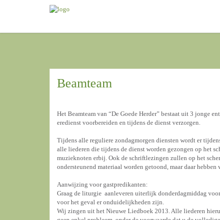
Beamteam
Het Beamteam van “De Goede Herder” bestaat uit 3 jonge enth
eredienst voorbereiden en tijdens de dienst verzorgen.
Tijdens alle reguliere zondagmorgen diensten wordt er tijden
alle liederen die tijdens de dienst worden gezongen op het s
muzieknoten erbij. Ook de schriftlezingen zullen op het sch
ondersteunend materiaal worden getoond, maar daar hebben w
Aanwijzing voor gastpredikanten:
Graag de liturgie aanleveren uiterlijk donderdagmiddag voo
voor het geval er onduidelijkheden zijn.
Wij zingen uit het Nieuwe Liedboek 2013. Alle liederen hieruit
geen enkel probleem, onder de voorwaarde dat u de volledige