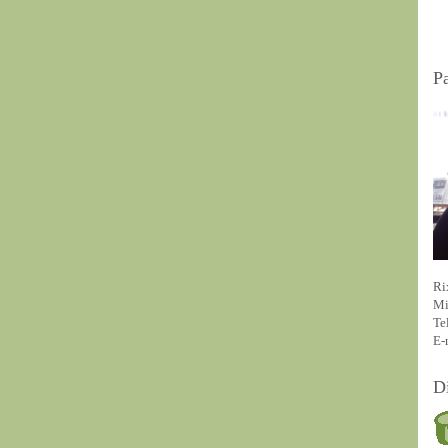
P
Ri
Mi
Te
E-
D