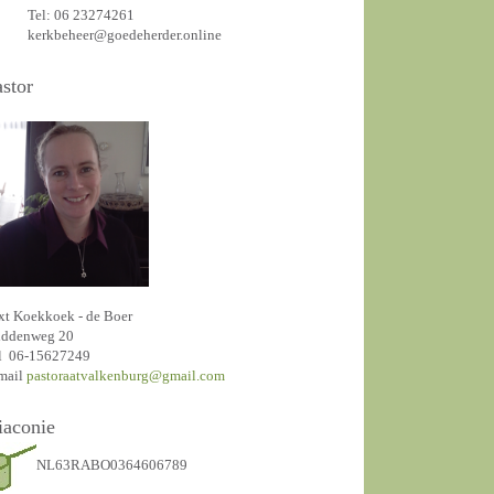
Tel: 06 23274261
kerkbeheer@goedeherder.online
astor
xt Koekkoek - de Boer
ddenweg 20
l 06-15627249
mail
pastoraatvalkenburg@gmail.com
iaconie
NL63RABO0364606789