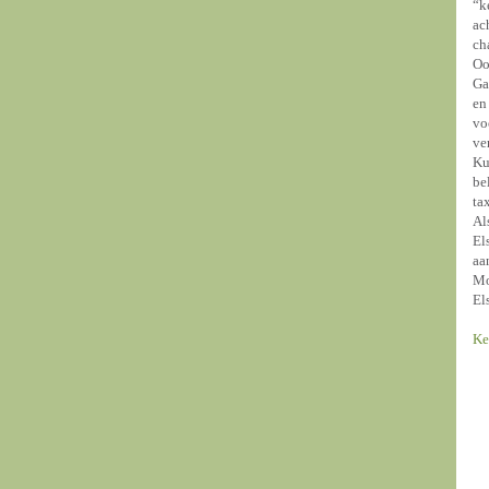
“k
ac
ch
Oo
Ga
en
vo
ve
Ku
be
ta
Al
El
aa
Mo
El
Ke