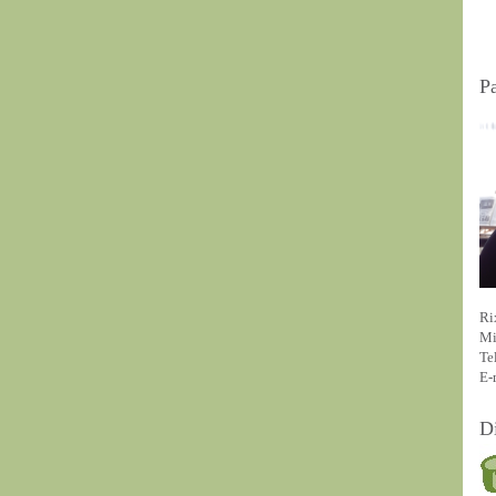
P
Ri
Mi
Te
E-
D