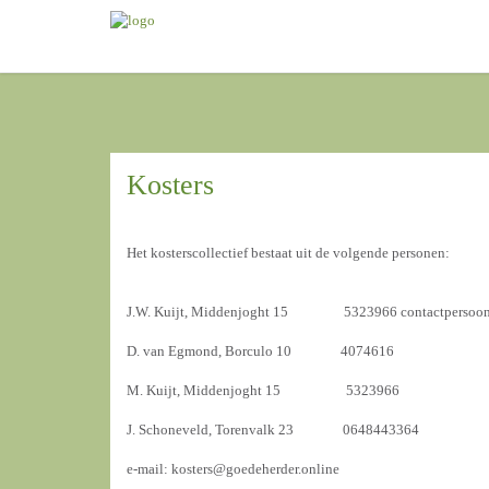
Kosters
Het kosterscollectief bestaat uit de volgende personen:
J.W. Kuijt, Middenjoght 15 5323966 contactpersoo
D. van Egmond, Borculo 10 4074616
M. Kuijt, Middenjoght 15 5323966
J. Schoneveld, Torenvalk 23 0648443364
e-mail: kosters@goedeherder.online