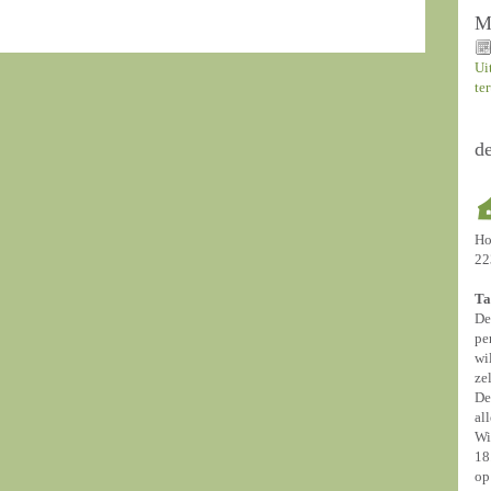
M
Ui
te
d
Ho
22
Ta
De
pe
wi
ze
De
al
Wi
18
op