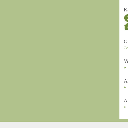
K
G
Ge
V
A
A