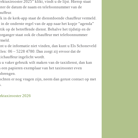
erktaxirooster 2025” klikt, vindt u de lijst. Hierop staat
hter de datum de naam en telefoonnummer van de
auffeur.
k in de kerk-app staat de dienstdoende chauffeur vermeld.
 in de onderste regel van de app naar het kopje “agenda”
 tik op de betreffende dienst. Behalve het tijdstip en de
organger staat ook de chauffeur met telefoonnummer
rmeld.
nt u de informatie niet vinden, dan kunt u Els Schoneveld
llen: 06 – 5228 4780. Dan zorgt zij ervoor dat de
xichauffeur ingelicht wordt.
s u vaker gebruik wilt maken van de taxidienst, dan kan
s een papieren exemplaar van het taxirooster even
nbrengen.
chten er nog vragen zijn, neem dan gerust contact op met
s.
rktaxirooster 2026