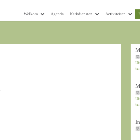
Welkom
Agenda
Kerkdiensten
Activiteiten
M
Ui
te
M
n
Ui
te
I