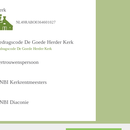
erk
NL49RABO0364601027
edragscode De Goede Herder Kerk
dragscode De Goede Herder Kerk
ertrouwenspersoon
NBI Kerkrentmeesters
NBI Diaconie