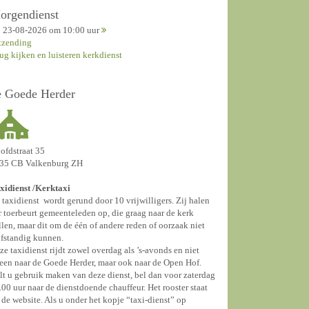
orgendienst
23-08-2026 om 10:00 uur
tzending
rug kijken en luisteren kerkdienst
e Goede Herder
ofdstraat 35
35 CB Valkenburg ZH
xidienst /
Kerktaxi
 taxidienst wordt gerund door 10 vrijwilligers. Zij halen
r toerbeurt gemeenteleden op, die graag naar de kerk
llen, maar dit om de één of andere reden of oorzaak niet
lfstandig kunnen.
ze taxidienst rijdt zowel overdag als ’s-avonds en niet
leen naar de Goede Herder, maar ook naar de Open Hof.
lt u gebruik maken van deze dienst, bel dan voor zaterdag
.00 uur naar de dienstdoende chauffeur. Het rooster staat
 de website. Als u onder het kopje “taxi-dienst” op